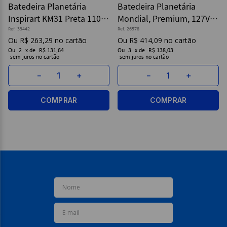
Batedeira Planetária
Batedeira Planetária
Inspirart KM31 Preta 110v
Mondial, Premium, 127V,
9
º
papel higienico
- Arno
Preto, 700W - BP-01P-B
Ref.
33442
Ref.
26578
10
º
caderno
R$
263
,
29
R$
414
,
09
Ou
2
x
de
R$ 131,64
Ou
3
x
de
R$ 138,03
sem juros
sem juros
－
＋
－
＋
COMPRAR
COMPRAR