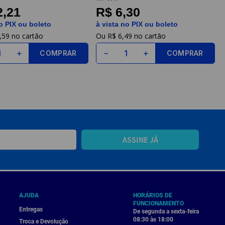
2,21
R$ 6,30
o PIX ou boleto
à vista no PIX ou boleto
,
59
R$
6
,
49
COMPRAR
COMPRAR
＋
－
＋
ASSINE JÁ
AJUDA
HORÁRIOS DE
FUNCIONAMENTO
Entregas
De segunda a sexta-feira
08:30 às 18:00
Troca e Devolução