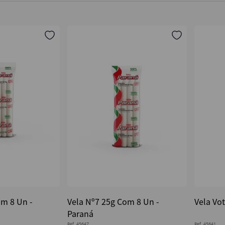
om 8 Un -
Vela Nº7 25g Com 8 Un -
Vela Vot
Paraná
Ref.
45647
Ref.
45641