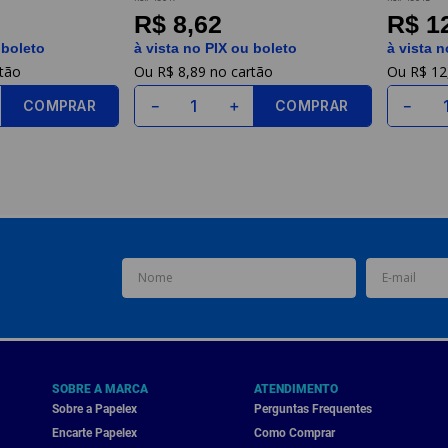
R$ 8,62
R$ 1
 boleto
à vista no PIX ou boleto
à vista n
R$
8
,
89
R$
12
COMPRAR
COMPRAR
－
＋
－
SOBRE A MARCA
ATENDIMENTO
Sobre a Papelex
Perguntas Frequentes
Encarte Papelex
Como Comprar