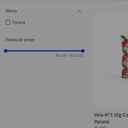
10
º
fita
Marca
Paraná
Faixas de preço
R$ 3,00
–
R$ 13,00
Vela Nº3 10g C
Paraná
Ref.
45643