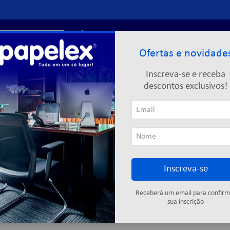
r?
Entre ou
cadastre-se
Ofertas e novidade
Limpeza
Informática
Descartáveis
Escolar
Inscreva-se e receba
descontos exclusivos!
Inscreva-se
Cartuchos
Fitas adesivas
Descartáveis
Colas
Elástic
Receberá um email para confirm
sua inscrição
4
produtos