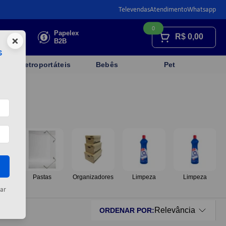
Televendas
Atendimento
Whatsapp
0
Faça sua
Papelex
R$
0,00
×
cotação
B2B
s
Eletroportáteis
Bebês
Pet
os
Pastas
Organizadores
Limpeza
Limpeza
ar
Relevância
ORDENAR POR