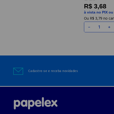
R$ 3,68
à vista no PIX ou
R$
3
,
79
－
＋
Cadastre-se e receba novidades