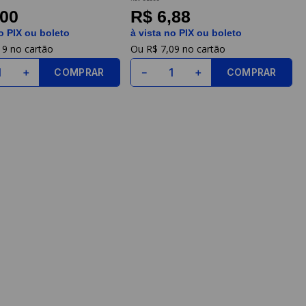
,00
R$ 6,88
o PIX ou boleto
à vista no PIX ou boleto
19
R$
7
,
09
COMPRAR
COMPRAR
＋
－
＋