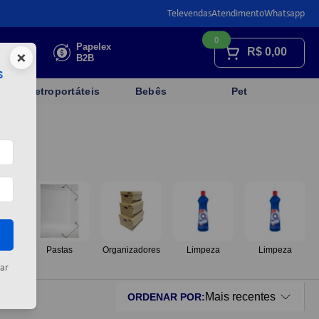
Televendas
Atendimento
Whatsapp
0
Faça sua
Papelex
R$
0,00
×
cotação
B2B
s
Eletroportáteis
Bebês
Pet
os
Pastas
Organizadores
Limpeza
Limpeza
ar
Mais recentes
ORDENAR POR