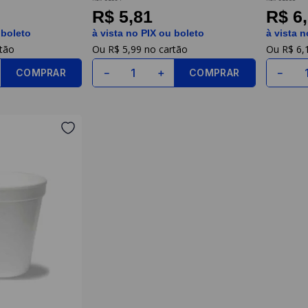
R$ 5,81
R$ 6
 boleto
à vista no PIX ou boleto
à vista n
R$
5
,
99
R$
6
,
COMPRAR
COMPRAR
－
＋
－