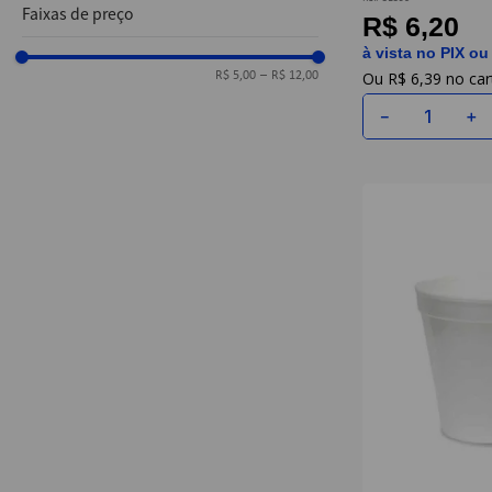
Copobra
Faixas de preço
R$ 6,20
à vista no PIX ou
R$
6
,
39
R$ 5,00
–
R$ 12,00
－
＋