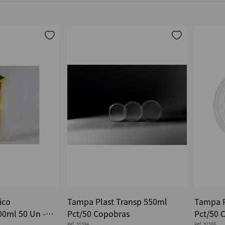
ico
Tampa Plast Transp 550ml
Tampa P
00ml 50 Un -
Pct/50 Copobras
Pct/50 
Ref.
31394
Ref.
31388