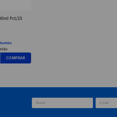
80ml Pct/25
 boleto
COMPRAR