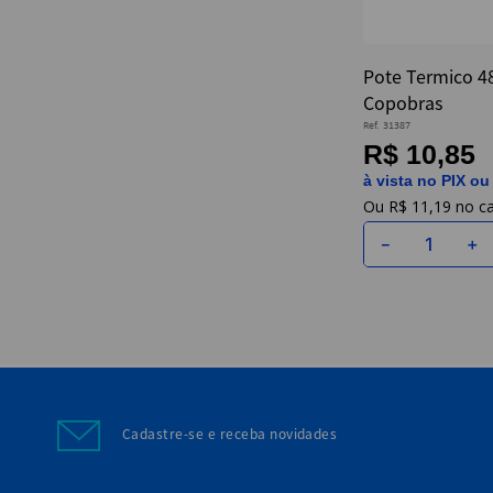
Pote Termico 4
Copobras
Ref.
31387
R$ 10,85
à vista no PIX ou
R$
11
,
19
－
＋
Cadastre-se e receba novidades