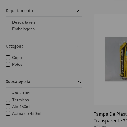
10
º
caderno
Departamento
Descartáveis
Embalagens
Categoria
Copo
Potes
Subcategoria
Até 200ml
Térmicos
Até 450ml
Tampa De Plást
Acima de 450ml
Transparente 2
Ref.
31390