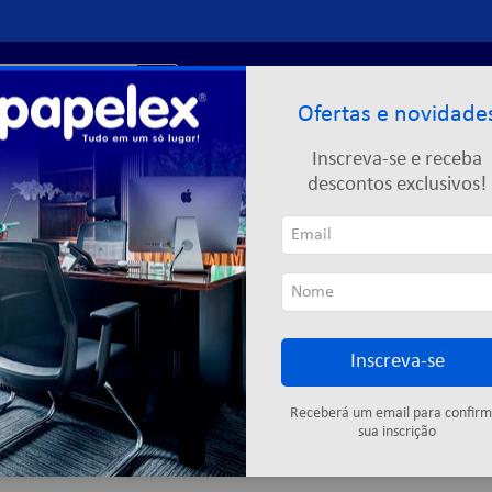
r?
Entre ou
cadastre-se
Ofertas e novidade
Limpeza
Informática
Descartáveis
Escolar
Inscreva-se e receba
descontos exclusivos!
Inscreva-se
Cartuchos
Fitas adesivas
Descartáveis
Colas
Elástic
Receberá um email para confirm
sua inscrição
5
produtos