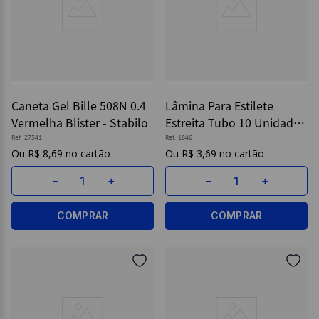
Caneta Gel Bille 508N 0.4
Lâmina Para Estilete
Vermelha Blister - Stabilo
Estreita Tubo 10 Unidades
- Cis
Ref.
27541
Ref.
1846
R$
8
,
69
R$
3
,
69
－
＋
－
＋
COMPRAR
COMPRAR