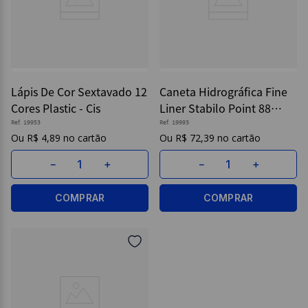
Lápis De Cor Sextavado 12
Caneta Hidrográfica Fine
Cores Plastic - Cis
Liner Stabilo Point 88
0.4mm C/ 10 - Cis
Ref.
19953
Ref.
19993
R$
4
,
89
R$
72
,
39
－
＋
－
＋
COMPRAR
COMPRAR