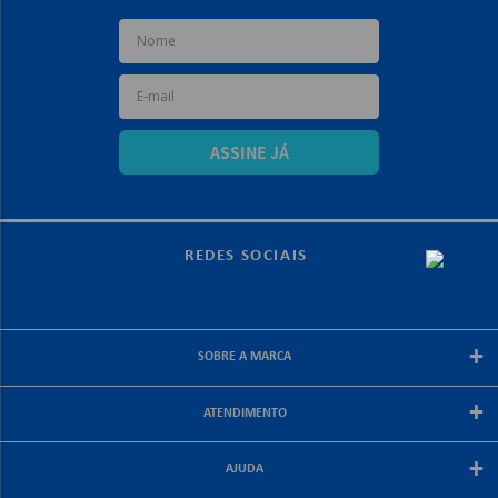
ASSINE JÁ
REDES SOCIAIS
+
SOBRE A MARCA
Sobre a papelex
+
ATENDIMENTO
Encarte Papelex
Blog Papelex
Perguntas Frequentes
+
Lojas Papelex
AJUDA
Como Comprar