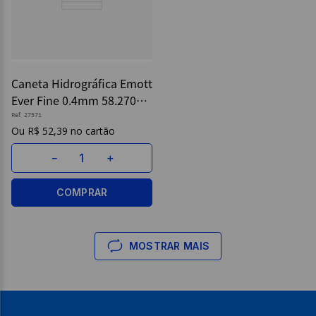
Caneta Hidrográfica Emott
Ever Fine 0.4mm 58.2700
C/ 5 - UniBall
Ref.
27571
R$
52
,
39
－
＋
COMPRAR
MOSTRAR MAIS