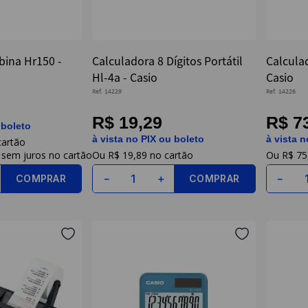
bina Hr150 -
Calculadora 8 Dígitos Portátil
Calculad
Hl-4a - Casio
Casio
Ref.
14229
Ref.
14226
R$ 19,29
R$ 7
 boleto
à vista no PIX ou boleto
à vista n
sem juros
R$
19
,
89
R$
75
COMPRAR
COMPRAR
－
＋
－