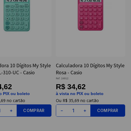
ora 10 Dígitos My Style
Calculadora 10 Dígitos My Style
L-310-UC - Casio
Rosa - Casio
Ref.
24912
4,62
R$ 34,62
o PIX ou boleto
à vista no PIX ou boleto
,
69
R$
35
,
69
COMPRAR
COMPRAR
＋
－
＋