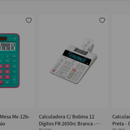
 Mesa Mx-12b-
Calculadora C/ Bobina 12
Calculad
sio
Dígitos FR-2650rc Branca -
Preta - 
Ref.
41347
Ref.
24916