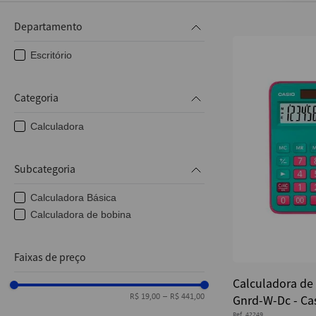
10
º
caderno
Departamento
Escritório
Categoria
Calculadora
Subcategoria
Calculadora Básica
Calculadora de bobina
Faixas de preço
Calculadora de
Gnrd-W-Dc - Ca
R$ 19,00
–
R$ 441,00
Ref.
42249