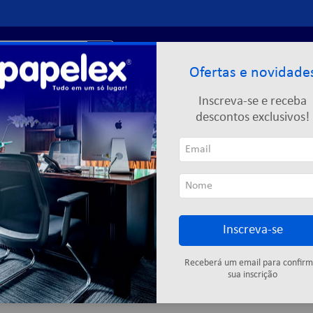
r?
Entre ou
cadastre-se
Ofertas e novidade
Limpeza
Informática
Descartáveis
Escolar
Inscreva-se e receba
descontos exclusivos!
Inscreva-se
Cartuchos
Fitas adesivas
Descartáveis
Colas
Elástic
Receberá um email para confirm
sua inscrição
12
produtos