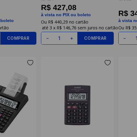
Casio
R$ 427,08
R$ 3
à vista no PIX ou boleto
 boleto
à vista n
R$
440
,
29
3
x
R$ 146,76
sem juros
R$
35
COMPRAR
COMPRAR
－
＋
－