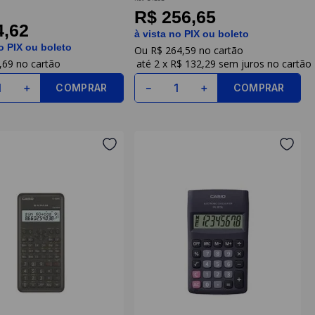
Casio
R$ 256,65
4,62
à vista no PIX ou boleto
o PIX ou boleto
R$
264
,
59
,
69
2
x
R$ 132,29
sem juros
COMPRAR
COMPRAR
＋
－
＋