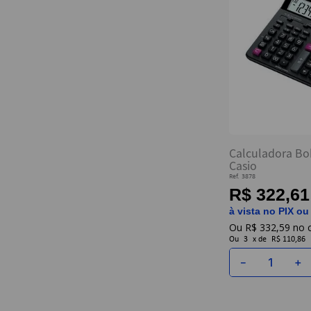
Calculadora Bo
Casio
Ref.
3878
R$ 322,61
à vista no PIX ou
R$
332
,
59
Ou
3
x
de
R$ 110,86
－
＋