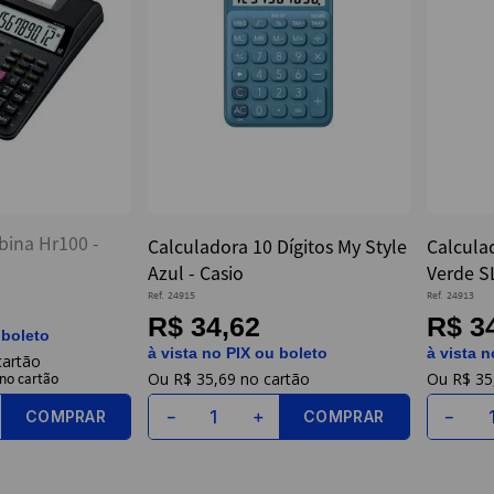
bina Hr100 -
Calculadora 10 Dígitos My Style
Calculad
Azul - Casio
Verde S
Ref.
24915
Ref.
24913
R$ 34,62
R$ 3
 boleto
à vista no PIX ou boleto
à vista n
R$
35
,
69
R$
35
COMPRAR
COMPRAR
－
＋
－