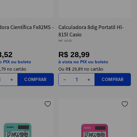
ora Científica Fx82MS -
Calculadora 8dig Portatil Hl-
815l Casio
Ref.
14228
3,52
R$ 28,99
o PIX ou boleto
à vista no PIX ou boleto
,
79
R$
29
,
89
COMPRAR
COMPRAR
＋
－
＋