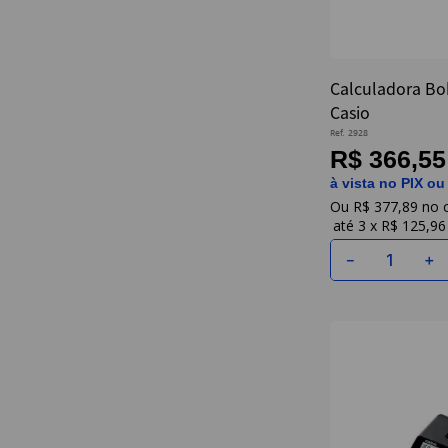
Calculadora Bo
Casio
Ref.
2928
R$ 366,55
à vista no PIX ou
R$
377
,
89
3
x
R$ 125,96
－
＋