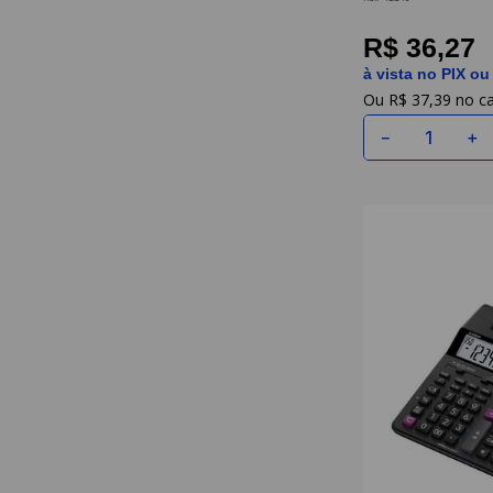
R$ 36,27
à vista no PIX ou
R$
37
,
39
－
＋