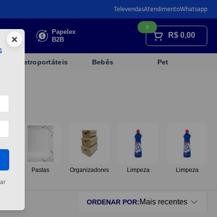
Televendas
Atendimento
Whatsapp
0
Faça sua
Papelex
R$
0,00
×
cotação
B2B
s
Eletroportáteis
Bebês
Pet
os
Pastas
Organizadores
Limpeza
Limpeza
ar
Mais recentes
ORDENAR POR