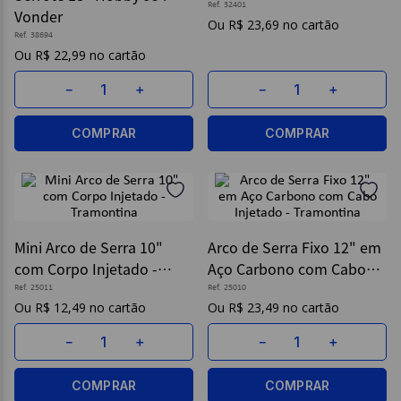
Ref.
32401
Vonder
R$
23
,
69
9
º
caderno
Ref.
38694
R$
22
,
99
10
º
post it
－
＋
－
＋
COMPRAR
COMPRAR
Mini Arco de Serra 10"
Arco de Serra Fixo 12" em
com Corpo Injetado -
Aço Carbono com Cabo
Tramontina
Injetado - Tramontina
Ref.
25011
Ref.
25010
R$
12
,
49
R$
23
,
49
－
＋
－
＋
COMPRAR
COMPRAR