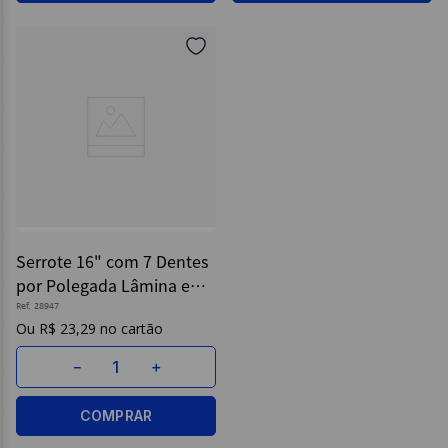
Serrote 16" com 7 Dentes
por Polegada Lâmina em
Aço Carbono e Cabo
Ref.
28947
R$
23
,
29
Plástico - Tramontina
－
＋
COMPRAR