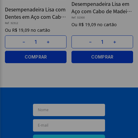
Desempenadeira Lisa em
Desempenadeira Lisa com
Aço com Cabo de Madeira
9
º
papel higienico
Dentes em Aço com Cabo
- Tramontina
Ref.
32300
10
º
caderno
de Madeira - Tramontina
Ref.
32312
R$
19
,
09
R$
19
,
09
－
＋
－
＋
COMPRAR
COMPRAR