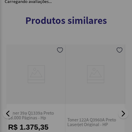
Carregando avaliações…
Produtos similares
Toner 39a Q1339a Preto
To
18.000 Páginas - Hp
Toner 122A Q3960A Preto
Pá
Laserjet Original - HP
R$ 1.375,35