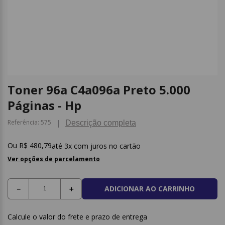
9
º
borracha
10
º
fita
Toner 96a C4a096a Preto 5.000
Páginas - Hp
Referência
:
575
Descrição completa
R$
480
,
79
3
x com juros no cartão
Ver opções de parcelamento
ADICIONAR AO CARRINHO
－
＋