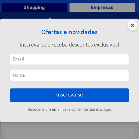
Shopping
Empresas
0
×
Ofertas e novidades
O que você deseja comprar?
Inscreva-se e receba descontos exclusivos!
TERMOS MAIS BUSCADOS
Impressão
Toner
Toner 96a C4a096a Preto 5.000 Páginas - Hp
1
º
caneta
2
º
papel a4
3
º
papel toalha
Inscreva-se
4
º
marca texto
5
º
saco lixo
Receberá um email para confirmar sua inscrição
6
º
pasta
7
º
post it
8
º
papel higienico