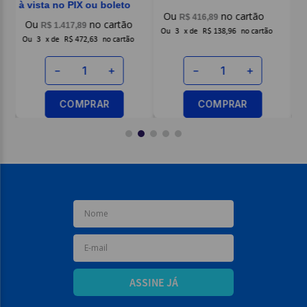
à vista no PIX ou boleto
R$
416
,
89
R$
1
.
417
,
89
O
Ou
3
x
de
R$ 138,96
Ou
3
x
de
R$ 472,63
－
＋
－
＋
COMPRAR
COMPRAR
ASSINE JÁ