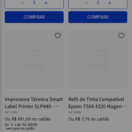
－
＋
－
＋
COMPRAR
COMPRAR
Impressora Térmica Smart
Refil de Tinta Compatível
Label Printer SLP440 -
Epson T504 4320 Magenta
Pimaco
- Maxprint
Ref.
11825
Ref.
29366
R$
991
,
69
R$
7
,
19
Ou
3
x
de
R$ 330,56
sem juros