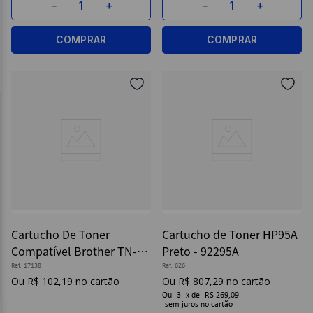
－
＋
－
＋
COMPRAR
COMPRAR
Cartucho De Toner
Cartucho de Toner HP95A
Compatível Brother TN-
Preto - 92295A
3382 Preto - Maxprint
Ref.
17138
Ref.
626
R$
102
,
19
R$
807
,
29
Ou
3
x
de
R$ 269,09
sem juros