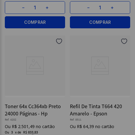
－
＋
－
＋
COMPRAR
COMPRAR
Toner 64x Cc364xb Preto
Refil De Tinta T664 420
24000 Páginas - Hp
Amarelo - Epson
Ref.
4202
Ref.
8511
R$
2
.
501
,
49
R$
64
,
39
Ou
3
x
de
R$ 833,83