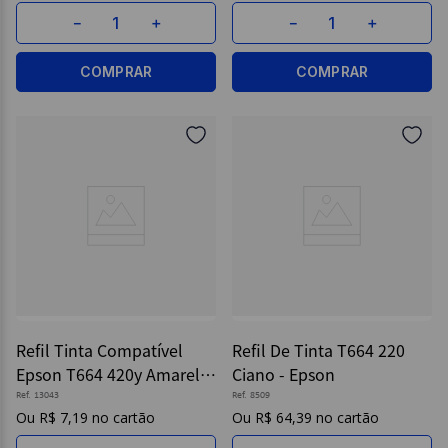
－
＋
－
＋
COMPRAR
COMPRAR
Refil Tinta Compatível
Refil De Tinta T664 220
Epson T664 420y Amarelo
Ciano - Epson
- Maxprint
Ref.
13043
Ref.
8509
R$
7
,
19
R$
64
,
39