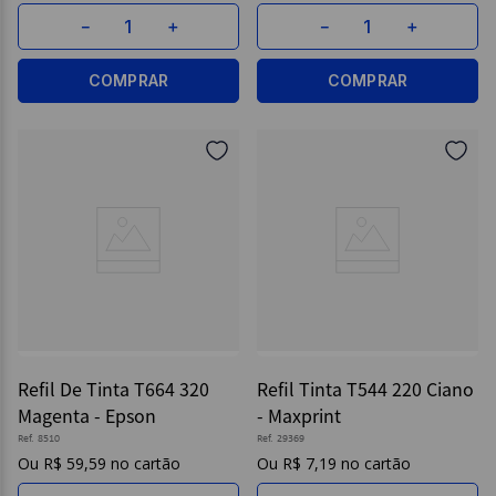
－
＋
－
＋
COMPRAR
COMPRAR
Refil De Tinta T664 320
Refil Tinta T544 220 Ciano
Magenta - Epson
- Maxprint
Ref.
8510
Ref.
29369
R$
59
,
59
R$
7
,
19