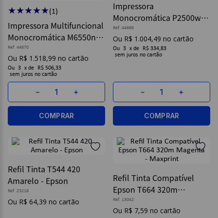
Impressora
★
★
★
★
★
(
1
)
Monocromática P2500w
9
º
post it
Impressora Multifuncional
Pantum - Elgin
Ref.
44669
10
º
caderno
Monocromática M6550nw
R$
1
.
004
,
49
Pantum - Elgin
Ref.
44670
Ou
3
x
de
R$ 334,83
sem juros
R$
1
.
518
,
99
Ou
3
x
de
R$ 506,33
sem juros
－
＋
－
＋
COMPRAR
COMPRAR
Refil Tinta T544 420
Refil Tinta Compatível
Amarelo - Epson
Epson T664 320m
Ref.
23218
Magenta - Maxprint
R$
64
,
39
Ref.
13042
R$
7
,
59