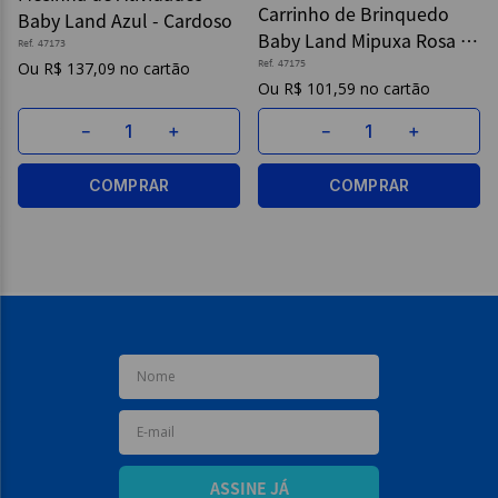
Carrinho de Brinquedo
Baby Land Azul - Cardoso
Baby Land Mipuxa Rosa -
9
º
caderno
Ref.
47173
Cardoso
R$
137
,
09
Ref.
47175
10
º
post it
R$
101
,
59
－
＋
－
＋
COMPRAR
COMPRAR
ASSINE JÁ