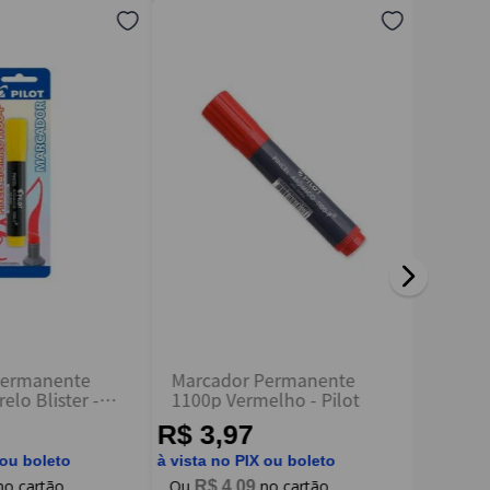
Permanente
Marcador Permanente
Caneta
lo Blister -
1100p Vermelho - Pilot
Intens
R$ 3,97
R$ 5
 ou boleto
à vista no PIX ou boleto
à vista n
R$
4
,
09
R$