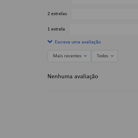
2 estrelas
1 estrela
Escreva uma avaliação
Mais recentes
Todos
Adicionar avaliação
Nenhuma avaliação
Título
Avalie o produto de 1 a 5 estrelas
★
★
★
★
★
Seu nome