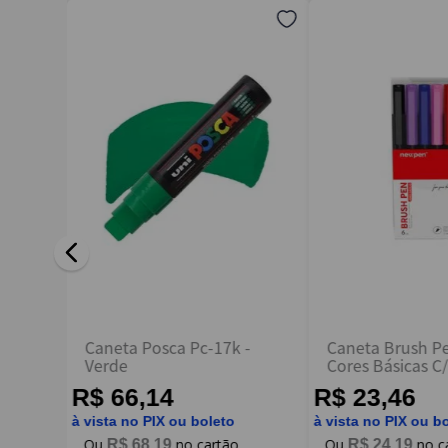
Endereço de email
Escreva uma avaliação
ENVIAR AVALIAÇÃO
Caneta Posca Pc-17k -
Caneta Brush 
Verde
Cores Básicas C/
Newpen
R$ 66,14
R$ 23,46
à vista no PIX ou boleto
à vista no PIX ou b
R$
68
,
19
R$
24
,
19