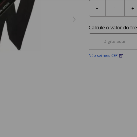
－
＋
Não sei meu CEP