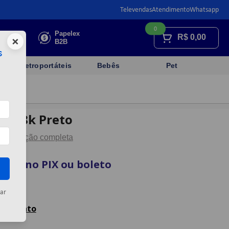
Televendas
Atendimento
Whatsapp
0
Faça sua
Papelex
R$
0,00
×
cotação
B2B
s
Eletroportáteis
Bebês
Pet
 Pc-8k Preto
Descrição completa
vista no PIX ou boleto
artão
ar
celamento