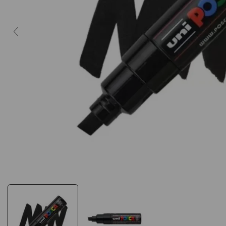
10
º
caderno