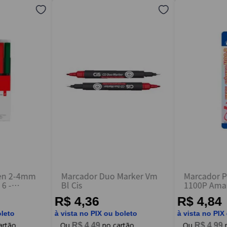
Pen 2-4mm
Marcador Duo Marker Vm
Marcador 
 6 -
Bl Cis
1100P Amare
Pilot
R$ 4,36
R$ 4,84
oleto
à vista no PIX ou boleto
à vista no PIX
R$
4
,
49
R$
4
,
99