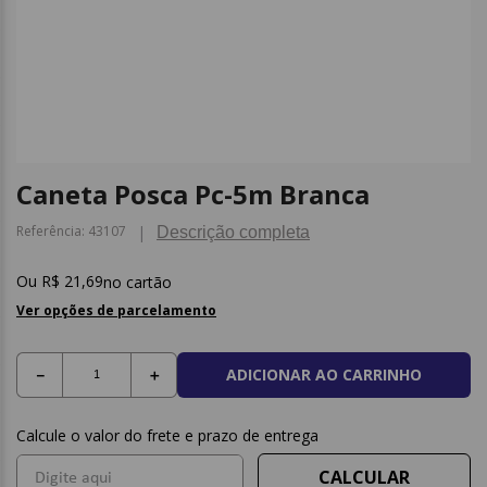
9
º
caderno
10
º
post it
Caneta Posca Pc-5m Branca
Referência
:
43107
Descrição completa
R$
21
,
69
no cartão
Ver opções de parcelamento
ADICIONAR AO CARRINHO
－
＋