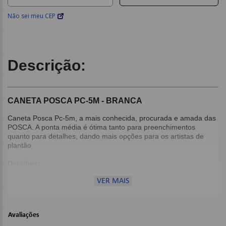
Não sei meu CEP
Descrição:
CANETA POSCA PC-5M - BRANCA
Caneta Posca Pc-5m, a mais conhecida, procurada e amada das
POSCA. A ponta média é ótima tanto para preenchimentos
quanto para detalhes, dando mais opções para os artistas de
plantão.
Detalhes:
Ponta: redonda;
VER MAIS
Traço: 1.8mm a 2.5mm;
Carga: 230m;
Tinta: base d’água;
Avaliações
Secagem de 1 a 2 minutos.;
Cor: Branco;