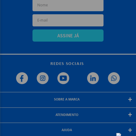
ASSINE JÁ
REDES SOCIAIS
+
SOBRE A MARCA
Sobre a papelex
+
ATENDIMENTO
Encarte Papelex
Blog Papelex
Perguntas Frequentes
+
Lojas Papelex
AJUDA
Como Comprar