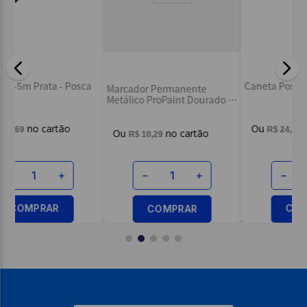
Ca
a
Marcador Permanente
Ve
Caneta Posca Pc-1mr Branco
Metálico ProPaint Dourado -
Maxprint
R$
24
,
99
R$
10
,
29
－
＋
－
＋
COMPRAR
COMPRAR