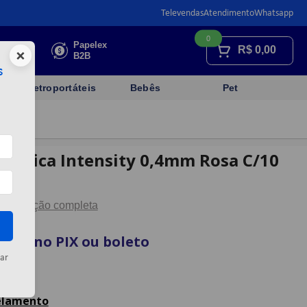
Televendas
Atendimento
Whatsapp
0
Faça sua
Papelex
R$
0,00
×
cotação
B2B
s
Eletroportáteis
Bebês
Pet
gráfica Intensity 0,4mm Rosa C/10
Descrição completa
vista no PIX ou boleto
ar
artão
celamento