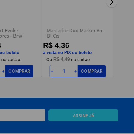
rt Evoke
Marcador Duo Marker Vm
Marca
ores - Brw
Bl Cis
Ponta 
Sharp
4
R$ 4,36
R$ 1
 ou boleto
à vista no PIX ou boleto
à vista n
9
R$
4
,
49
R$
COMPRAR
COMPRAR
＋
－
＋
－
ASSINE JÁ