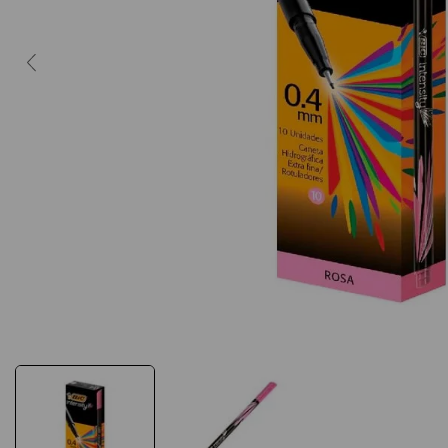
10
º
caderno