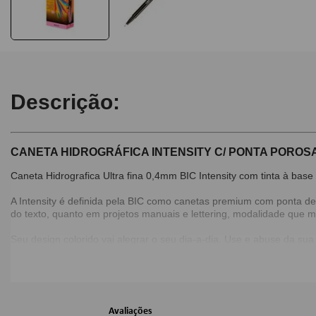
Descrição:
CANETA HIDROGRÁFICA INTENSITY C/ PONTA POROSA 0
Caneta Hidrografica Ultra fina 0,4mm BIC Intensity com tinta à base
A Intensity é definida pela BIC como canetas premium com ponta de 
do texto, quanto em projetos manuais e lettering, modalidade que m
Seu design colorido vai alegrar o seu dia-a-dia. Use e abuse da sua 
Detalhes:
Caixa com 10 unidades;
Ponta Feltro Ultra fina de 0,4mm;
Avaliações
Corpo arredondado;