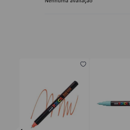
Nenhuma avaliação
Título
Avalie o produto de 1 a 5 estrelas
★
★
★
★
★
Seu nome
Endereço de email
Escreva uma avaliação