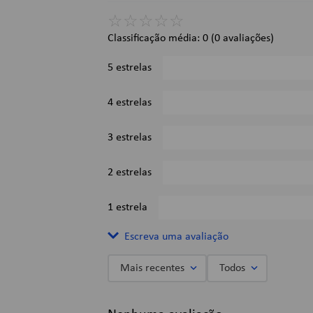
Tinta à base se água que não borra e não marca a folha de tr
☆
☆
☆
☆
☆
Escrita macia.
Classificação média: 0
(0 avaliações)
Dimensões:
5 estrelas
A x L x C: 15,7 x 2 x 4,8 cm
Imagens Meramente Ilustrativas.
4 estrelas
3 estrelas
2 estrelas
1 estrela
Escreva uma avaliação
Mais recentes
Todos
Adicionar avaliação