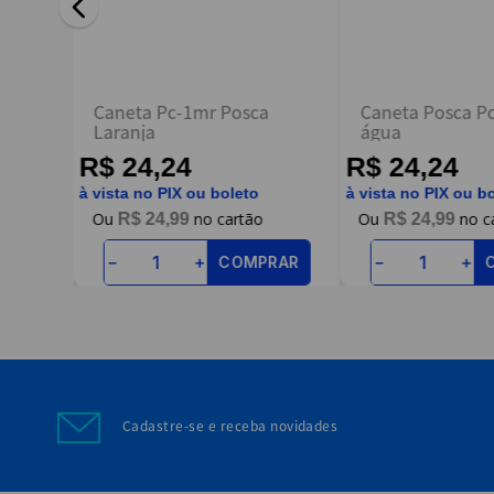
ENVIAR AVALIAÇÃO
-
Caneta Pc-1mr Posca
Caneta Posca P
Laranja
água
R$ 24,24
R$ 24,24
à vista no PIX ou boleto
à vista no PIX ou b
R$
24
,
99
R$
24
,
99
RAR
COMPRAR
－
＋
－
＋
Cadastre-se e receba novidades