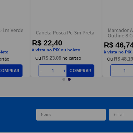
c-1m Verde
Marcador A
Caneta Posca Pc-3m Preta
Outline 8 C
R$ 22,40
R$ 46,7
à vista no PIX ou boleto
oleto
à vista no PIX
R$
23
,
09
R$
48
,
1
COMPRAR
COMPRAR
－
＋
－