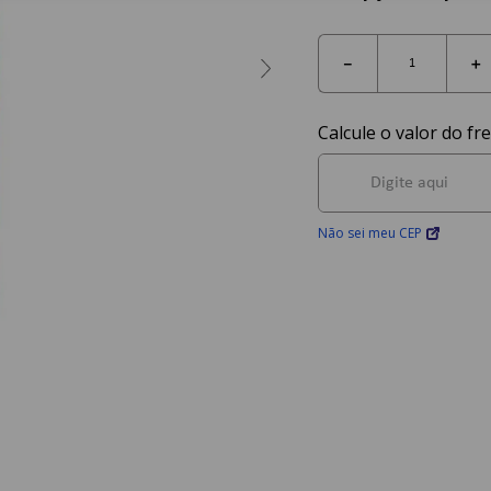
－
＋
Não sei meu CEP