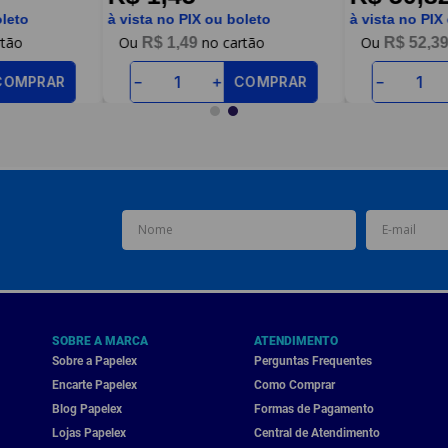
oleto
à vista no PIX ou boleto
à vista no PIX
R$
1
,
49
R$
52
,
3
COMPRAR
COMPRAR
－
＋
－
SOBRE A MARCA
ATENDIMENTO
Sobre a Papelex
Perguntas Frequentes
Encarte Papelex
Como Comprar
Blog Papelex
Formas de Pagamento
Lojas Papelex
Central de Atendimento