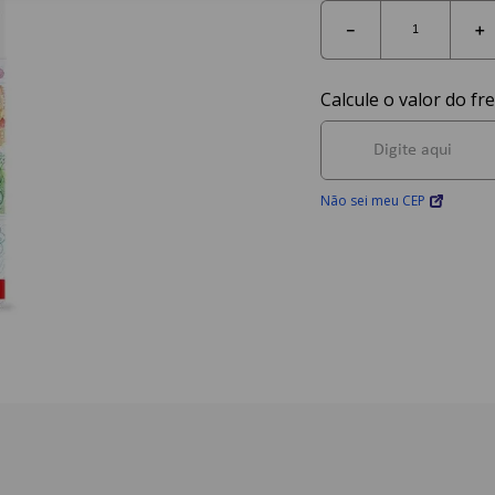
－
＋
Não sei meu CEP