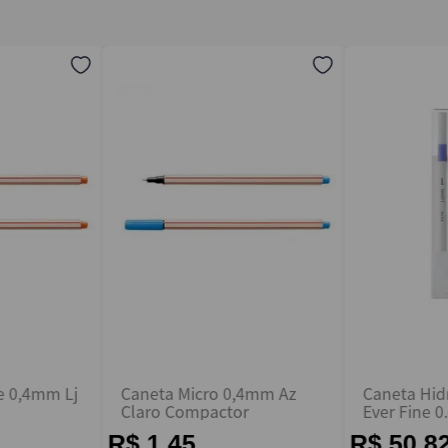
e 0,4mm Lj
Caneta Micro 0,4mm Az
Caneta Hid
Claro Compactor
Ever Fine 
C/ 5 - UniBa
R$ 1,45
R$ 50,8