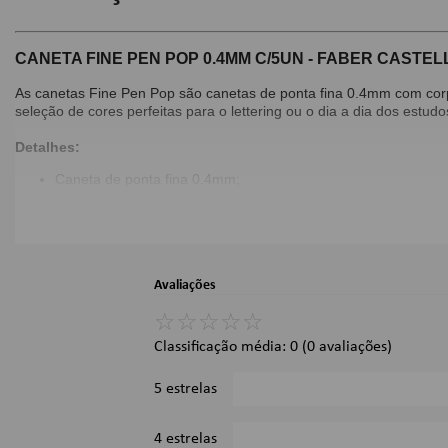
CANETA FINE PEN POP 0.4MM C/5UN - FABER CASTEL
As canetas Fine Pen Pop são canetas de ponta fina 0.4mm com corpo 
seleção de cores perfeitas para o lettering ou o dia a dia dos estudo
Detalhes:
Caneta de ponta fina 0.4mm;
Ponteira metálica: maior resistência para a ponta de sua cane
Corpo fino decorado;
Nova cartela com 5 cores vibrantes (laranja, rosa, roxa, azul 
Tinta vibrante que não passa para o outro lado da folha;
Ideal para levar no estojo;
Avaliações
Dimensões:
☆
☆
☆
☆
☆
Classificação média: 0
(0 avaliações)
24 x 11 x 1 cm;
Imagens Meramente Ilustrativas.
5 estrelas
4 estrelas