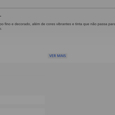
L
fino e decorado, além de cores vibrantes e tinta que não passa para 
s.
ta;
VER MAIS
e verde);
0%
0%