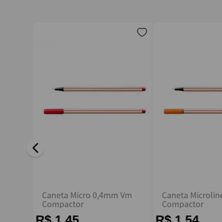
Endereço de email
Escreva uma avaliação
ENVIAR AVALIAÇÃO
0.4mm
Caneta Micro 0,4mm Vm
Caneta Microlin
Compactor
Compactor
R$ 1,45
R$ 1,54