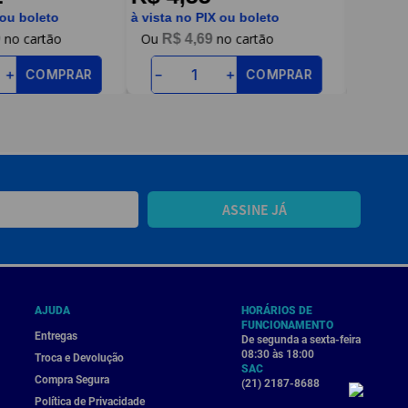
 ou boleto
à vista no PIX ou boleto
à vista n
9
R$
4
,
69
R$
COMPRAR
COMPRAR
＋
－
＋
－
ASSINE JÁ
AJUDA
HORÁRIOS DE
FUNCIONAMENTO
Entregas
De segunda a sexta-feira
08:30 às 18:00
Troca e Devolução
SAC
Compra Segura
(21) 2187-8688
Política de Privacidade