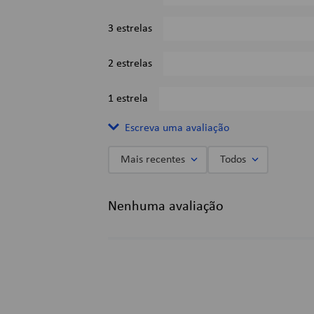
3 estrelas
2 estrelas
1 estrela
Escreva uma avaliação
Mais recentes
Todos
Adicionar avaliação
Nenhuma avaliação
Título
Avalie o produto de 1 a 5 estrelas
★
★
★
★
★
Seu nome