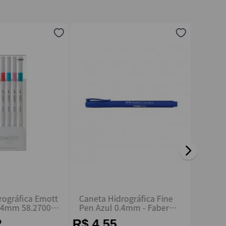
rográfica Emott
Caneta Hidrográfica Fine
Caneta
0.4mm 58.2700
Pen Azul 0.4mm - Faber
Intens
ll
Castell
- Bic
2
R$ 4,55
R$ 2