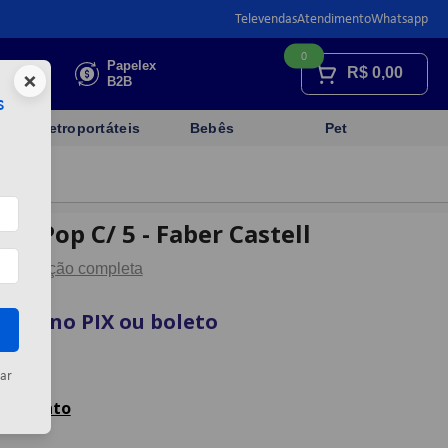
Televendas
Atendimento
Whatsapp
0
Faça sua
Papelex
R$
0,00
×
cotação
B2B
s
Eletroportáteis
Bebês
Pet
en Pop C/ 5 - Faber Castell
Descrição completa
vista no PIX ou boleto
artão
ar
celamento