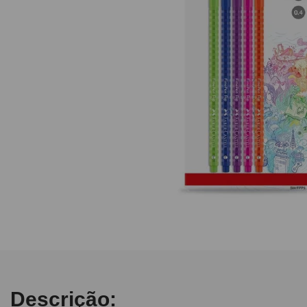
10
º
fita
Descrição: