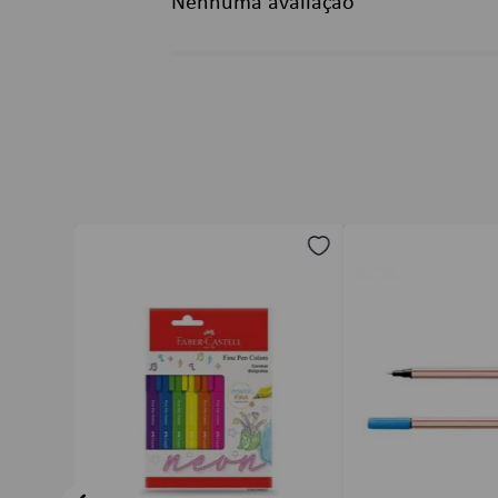
Nenhuma avaliação
Título
Avalie o produto de 1 a 5 estrelas
★
★
★
★
★
Seu nome
Endereço de email
Escreva uma avaliação