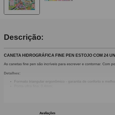
Descrição:
CANETA HIDROGRÁFICA FINE PEN ESTOJO COM 24 U
As canetas fine pen são incríveis para escrever e contornar. Com p
Detalhes:
Formato triangular ergonômico - garantia de conforto e melhor
Ponta ultra fina: 0.4mm;
Ideal para escrever e desenhar;
Dimensões:
Imagens Meramente Ilustrativas.
Avaliações