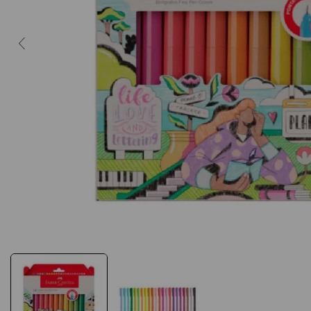
10
º
caderno