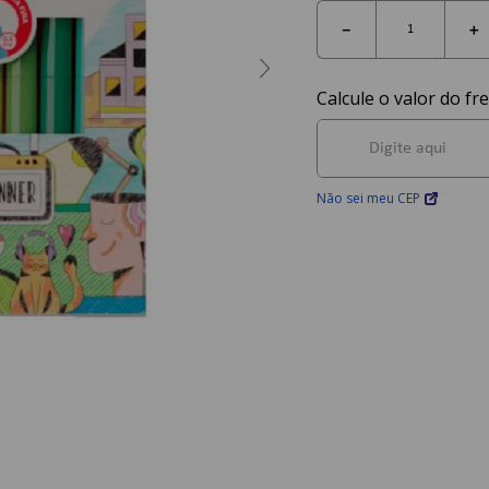
－
＋
Não sei meu CEP