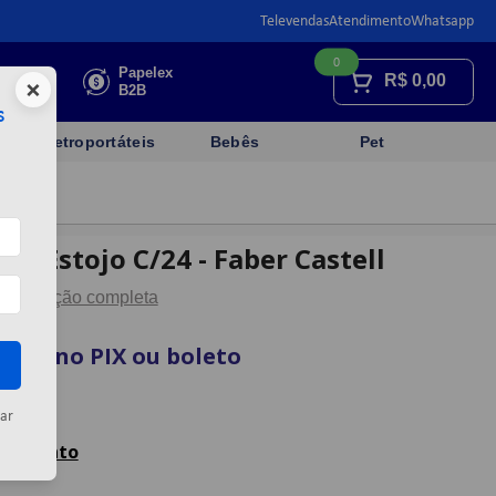
Televendas
Atendimento
Whatsapp
0
Faça sua
Papelex
R$
0,00
×
cotação
B2B
s
Eletroportáteis
Bebês
Pet
en Estojo C/24 - Faber Castell
Descrição completa
vista no PIX ou boleto
artão
ar
celamento