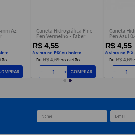
,4mm Az
Caneta Hidrográfica Fine
Caneta Hid
r
Pen Vermelho - Faber
Pen Azul 0
Castell
Castell
R$ 4,55
R$ 4,55
oleto
à vista no PIX ou boleto
à vista no PIX
R$
4
,
69
R$
4
,
69
COMPRAR
COMPRAR
－
＋
－