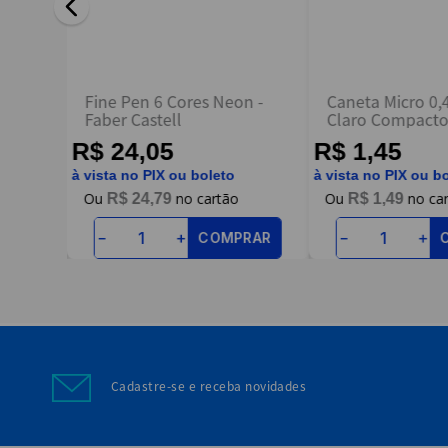
ENVIAR AVALIAÇÃO
jo
Fine Pen 6 Cores Neon -
Caneta Micro 0
Faber Castell
Claro Compacto
R$ 24,05
R$ 1,45
à vista no PIX ou boleto
à vista no PIX ou b
R$
24
,
79
R$
1
,
49
RAR
COMPRAR
－
＋
－
＋
Cadastre-se e receba novidades