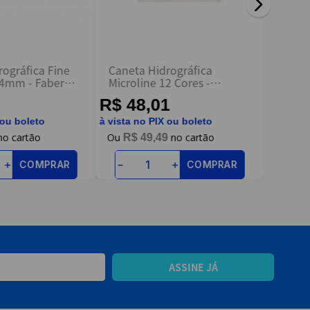
rográfica Fine
Caneta Hidrográfica
Caneta
.4mm - Faber
Microline 12 Cores -
Tons P
Compactor
Compa
R$ 48,01
R$ 1
 ou boleto
à vista no PIX ou boleto
à vista n
R$
49
,
49
R$
COMPRAR
COMPRAR
＋
－
＋
－
ASSINE JÁ