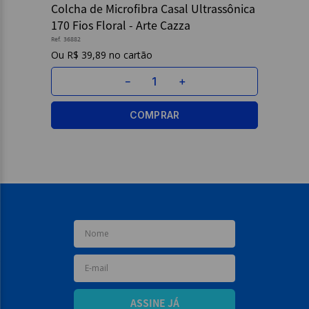
Colcha de Microfibra Casal Ultrassônica
170 Fios Floral - Arte Cazza
9
º
caderno
Ref.
36882
10
º
post it
R$
39
,
89
－
＋
COMPRAR
ASSINE JÁ