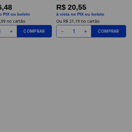
6,48
R$ 20,55
o PIX ou boleto
à vista no PIX ou boleto
,
99
R$
21
,
19
COMPRAR
COMPRAR
＋
－
＋