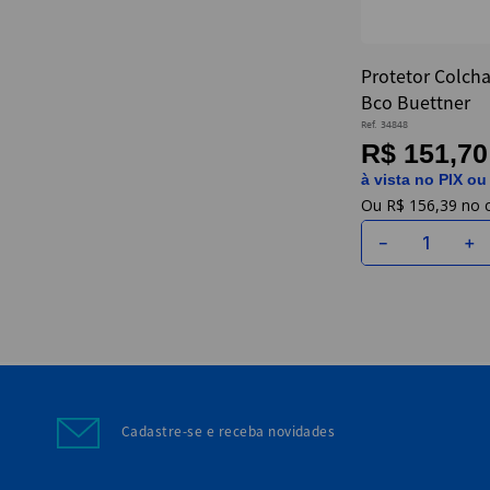
Protetor Colch
Bco Buettner
Ref.
34848
R$ 151,70
à vista no PIX ou
R$
156
,
39
－
＋
Cadastre-se e receba novidades