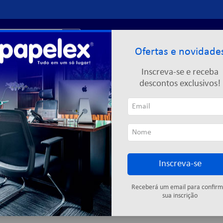
r?
Entre ou
cadastre-se
Ofertas e novidade
Limpeza
Informática
Descartáveis
Escolar
Inscreva-se e receba
descontos exclusivos!
Inscreva-se
Cartuchos
Fitas adesivas
Descartáveis
Colas
Elástic
Receberá um email para confirm
sua inscrição
5
produtos