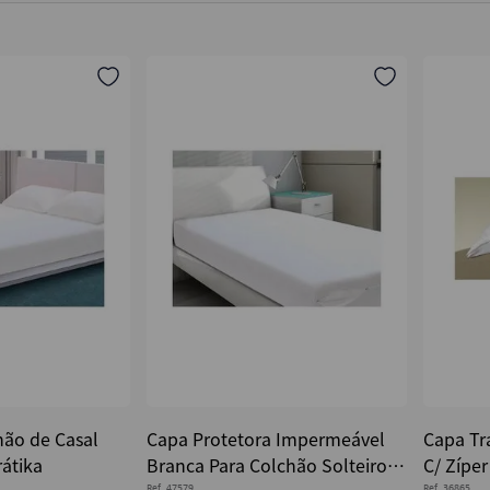
hão de Casal
Capa Protetora Impermeável
Capa Tr
rátika
Branca Para Colchão Solteiro -
C/ Zíper
Ref.
47579
Ref.
36865