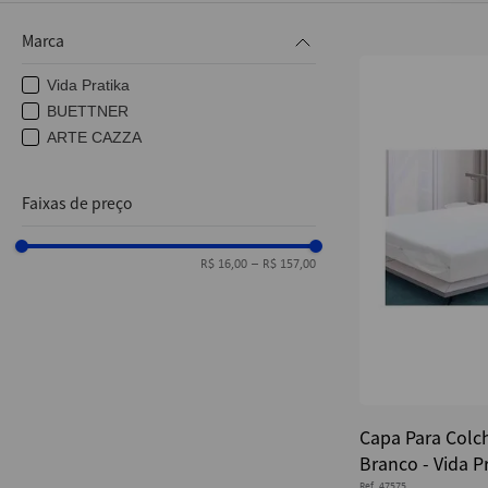
10
º
post it
Marca
Vida Pratika
BUETTNER
ARTE CAZZA
Faixas de preço
R$ 16,00
–
R$ 157,00
Capa Para Colc
Branco - Vida P
Ref.
47575