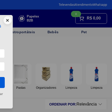
Televendas
Atendimento
Whatsapp
0
Faça sua
Papelex
R$
0,00
×
cotação
B2B
s
Eletroportáteis
Bebês
Pet
os
Pastas
Organizadores
Limpeza
Limpeza
ar
Relevância
ORDENAR POR