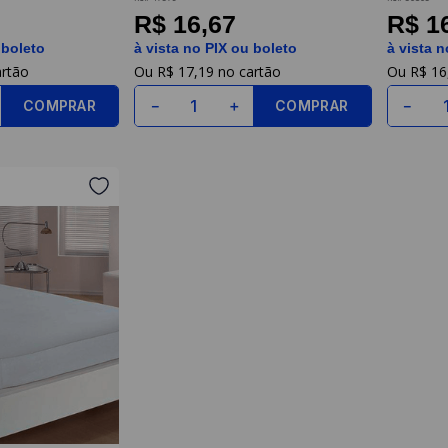
Vida Pratika
R$ 16,67
R$ 1
 boleto
à vista no PIX ou boleto
à vista n
R$
17
,
19
R$
16
COMPRAR
COMPRAR
－
＋
－