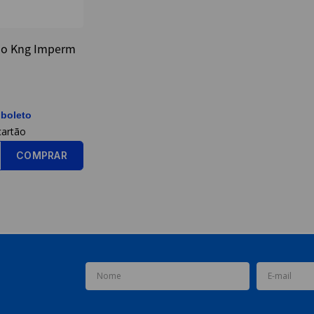
ao Kng Imperm
 boleto
COMPRAR