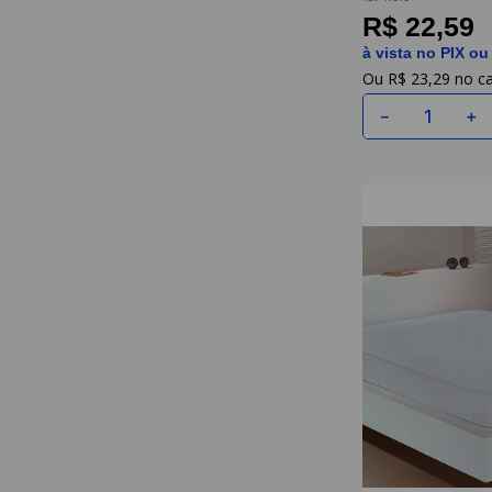
R$ 22,59
à vista no PIX ou
R$
23
,
29
－
＋