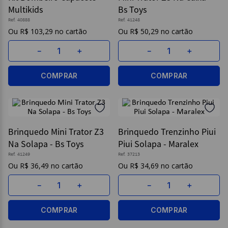
Multikids
Bs Toys
9
º
borracha
Ref.
40888
Ref.
41248
R$
103
,
29
R$
50
,
29
10
º
fita
－
＋
－
＋
COMPRAR
COMPRAR
Brinquedo Mini Trator Z3
Brinquedo Trenzinho Piui
Na Solapa - Bs Toys
Piui Solapa - Maralex
Ref.
41249
Ref.
37213
R$
36
,
49
R$
34
,
69
－
＋
－
＋
COMPRAR
COMPRAR