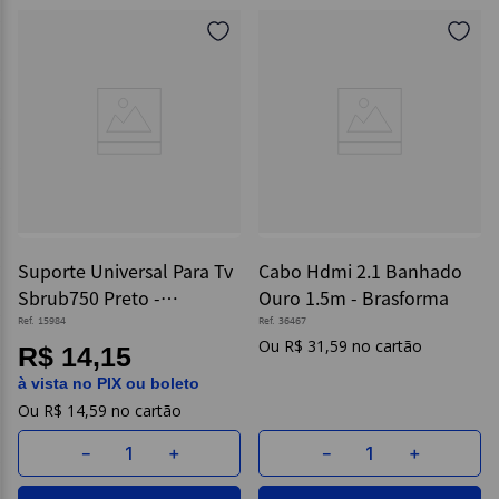
Suporte Universal Para Tv
Cabo Hdmi 2.1 Banhado
Sbrub750 Preto -
Ouro 1.5m - Brasforma
Brasforma
Ref.
15984
Ref.
36467
R$
31
,
59
R$ 14,15
à vista no PIX ou boleto
R$
14
,
59
－
＋
－
＋