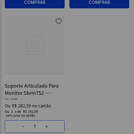
COMPRAR
COMPRAR
Suporte Articulado Para
Monitor Sbrm752 -
Brasforma
Ref.
15988
R$
282
,
59
Ou
2
x
de
R$ 141,29
sem juros
－
＋