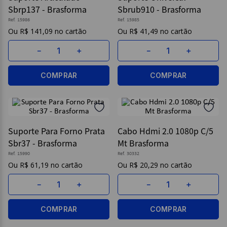
Sbrp137 - Brasforma
Sbrub910 - Brasforma
9
º
borracha
Ref.
15986
Ref.
15985
R$
141
,
09
R$
41
,
49
10
º
fita
－
＋
－
＋
COMPRAR
COMPRAR
Suporte Para Forno Prata
Cabo Hdmi 2.0 1080p C/5
Sbr37 - Brasforma
Mt Brasforma
Ref.
15990
Ref.
30332
R$
61
,
19
R$
20
,
29
－
＋
－
＋
COMPRAR
COMPRAR