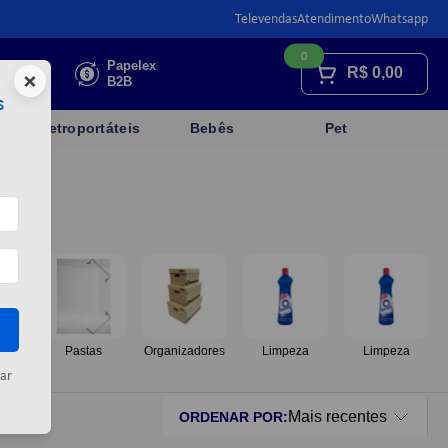
Televendas
Atendimento
Whatsapp
0
Faça sua
Papelex
R$
0,00
×
cotação
B2B
s
Eletroportáteis
Bebês
Pet
os
Pastas
Organizadores
Limpeza
Limpeza
ar
Mais recentes
ORDENAR POR