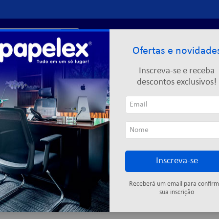
r?
Entre ou
cadastre-se
Ofertas e novidade
Limpeza
Informática
Descartáveis
Escolar
Inscreva-se e receba
descontos exclusivos!
Inscreva-se
Cartuchos
Fitas adesivas
Descartáveis
Colas
Elástic
Receberá um email para confirm
sua inscrição
1
produto