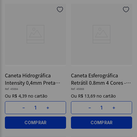
Caneta Hidrográfica
Caneta Esferográfica
Intensity 0,4mm Preta
Retrátil 0.8mm 4 Cores -
Und - Bic
Bic
Ref.
45884
Ref.
45868
R$
4
,
39
R$
13
,
69
－
＋
－
＋
COMPRAR
COMPRAR