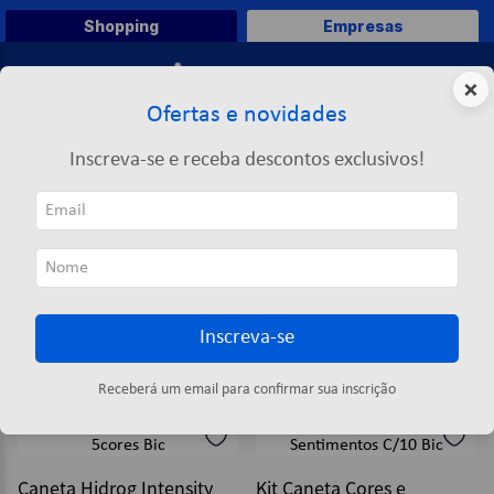
Shopping
Empresas
0
×
Ofertas e novidades
O que você deseja comprar?
Inscreva-se e receba descontos exclusivos!
TERMOS MAIS BUSCADOS
BIC
1
º
caneta
BIC
2
º
papel a4
3
º
papel toalha
Inscreva-se
4
º
saco lixo
ORDENAR POR
FILTRAR
5
º
pasta
35
produtos
Receberá um email para confirmar sua inscrição
6
º
marca texto
7
º
fita
Caneta Hidrog Intensity
Kit Caneta Cores e
8
º
papel higienico