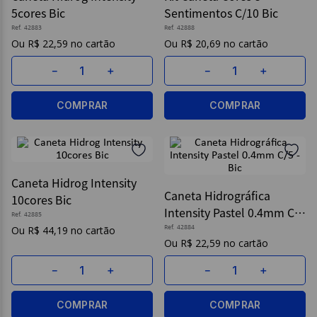
5cores Bic
Sentimentos C/10 Bic
9
º
caderno
Ref.
42883
Ref.
42888
R$
22
,
59
R$
20
,
69
10
º
post it
－
＋
－
＋
COMPRAR
COMPRAR
Caneta Hidrog Intensity
Caneta Hidrográfica
10cores Bic
Intensity Pastel 0.4mm C/5
Ref.
42885
- Bic
R$
44
,
19
Ref.
42884
R$
22
,
59
－
＋
－
＋
COMPRAR
COMPRAR