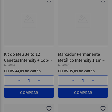
Kit do Meu Jeito 12
Marcador Permanente
Canetas Intensity + Copo
Metálico Intensity 1.1mm
Personalizável - Bic
C/6 Cores - Bic
Ref.
45896
Ref.
42882
R$
44
,
09
R$
35
,
09
－
＋
－
＋
COMPRAR
COMPRAR