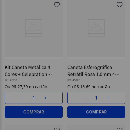
Kit Caneta Metálica 4
Caneta Esferográfica
Cores + Celebration
Retrátil Rosa 1.0mm 4
Sortido - Bic
Cores - Bic
Ref.
42952
Ref.
45872
R$
27
,
39
R$
13
,
69
－
＋
－
＋
COMPRAR
COMPRAR