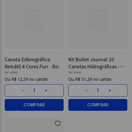
Caneta Esferográfica
Kit Bullet Journal 10
Retrátil 4 Cores Fun - Bic
Canetas Hidrográficas -
Bic
Ref.
45899
Ref.
45904
R$
12
,
59
R$
51
,
29
－
＋
－
＋
COMPRAR
COMPRAR