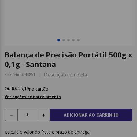
9
º
caderno
10
º
post it
Balança de Precisão Portátil 500g x
0,1g - Santana
Referência
:
43851
Descrição completa
R$
25
,
19
no cartão
Ver opções de parcelamento
ADICIONAR AO CARRINHO
－
＋