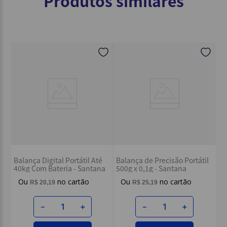
Produtos similares
Balança Digital Portátil Até
Balança de Precisão Portátil
40kg Com Bateria - Santana
500g x 0,1g - Santana
R$
20
,
19
R$
25
,
19
－
＋
－
＋