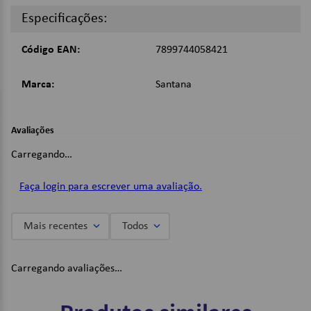
Alimentação: 1.5V x 2 pilhas AAA;
Especificações:
Desligamento automático.
Código EAN:
7899744058421
Dimensões:
2,3 x 6,9 x 13 cm.
Marca:
Santana
Imagens Meramente Ilustrativas.
Avaliações
Carregando…
Faça login para escrever uma avaliação.
Mais recentes
Todos
Carregando avaliações…