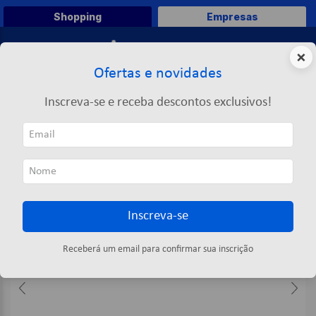
Shopping
Empresas
0
×
Ofertas e novidades
O que você deseja comprar?
Inscreva-se e receba descontos exclusivos!
TERMOS MAIS BUSCADOS
Saúde e Bem-Estar
Balança de Precisão Portátil 500g x 0,1g - Santana
1
º
caneta
2
º
papel a4
3
º
papel toalha
Inscreva-se
4
º
saco lixo
5
º
pasta
Receberá um email para confirmar sua inscrição
6
º
marca texto
7
º
fita
8
º
papel higienico