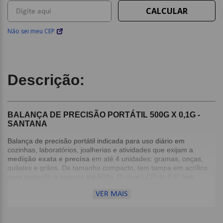
Não sei meu CEP
Descrição:
BALANÇA DE PRECISÃO PORTÁTIL 500G X 0,1G -
SANTANA
Balança de precisão portátil indicada para uso diário em
cozinhas, laboratórios, joalherias e atividades que exijam a
medição exata e precisa
em até 4 unidades: gramas, onças,
quilates e grãos. De tamanho compacto, tem tampa em acrílico
para proteção e suporta até 500g. O visor LCD de 0.6” tem
iluminação, facilitando o uso em diversas situações.
VER MAIS
Detalhes:
Capacidade: 500 x 1g;