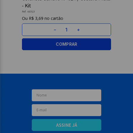
- Kit
9
º
caderno
Ref.
44313
R$
3
,
69
10
º
post it
－
＋
COMPRAR
ASSINE JÁ