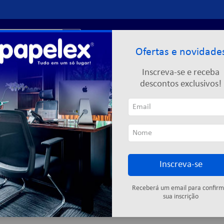
r?
Entre ou
cadastre-se
Ofertas e novidade
Limpeza
Informática
Descartáveis
Escolar
Inscreva-se e receba
descontos exclusivos!
Inscreva-se
Cartuchos
Fitas adesivas
Descartáveis
Colas
Elástic
Receberá um email para confirm
sua inscrição
1
produto