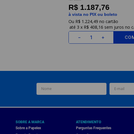
R$ 1.187,76
à vista no PIX ou boleto
R$
1
.
224
,
49
3
x
R$ 408,16
sem juros
CO
－
＋
SOBRE A MARCA
ATENDIMENTO
Sobre a Papelex
Perguntas Frequentes