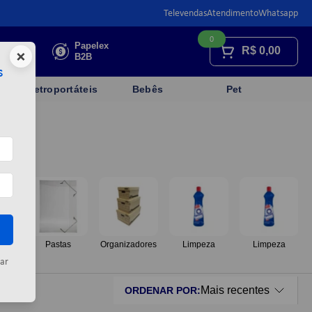
Televendas
Atendimento
Whatsapp
0
Faça sua
Papelex
R$
0,00
×
cotação
B2B
s
Eletroportáteis
Bebês
Pet
os
Pastas
Organizadores
Limpeza
Limpeza
ar
Mais recentes
ORDENAR POR