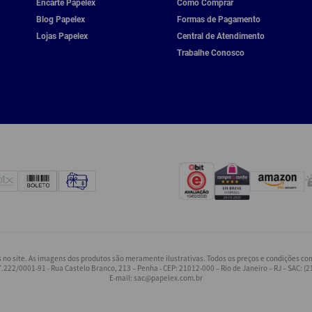
Encarte Papelex
Como Comprar
Blog Papelex
Formas de Pagamento
Lojas Papelex
Central de Atendimento
Trabalhe Conosco
o site. As imagens dos produtos são meramente ilustrativas. Todos os preços e condições come
.222/0001-91 - Rua Castelo Branco, 213 – Penha - CEP: 21012-000 – Rio de Janeiro – RJ – SAC: (
E-mail:
sac@papelex.com.br