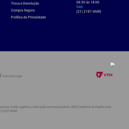
08:30 às 18:00
Troca e Devolução
SAC
Compra Segura
(21) 2187-8688
Política de Privacidade
rciais estão sujeitos a alteração sem aviso prévio. MGX Comércio de Papéis Ltda.
21) 2187-8688