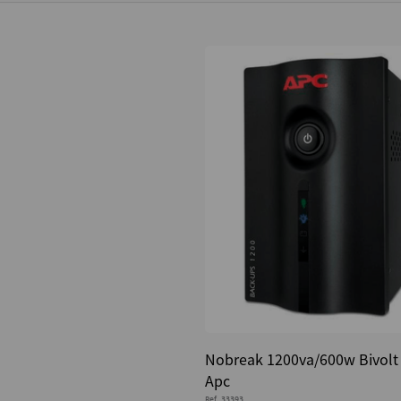
Nobreak 1200va/600w Bivolt
Apc
Ref.
33393