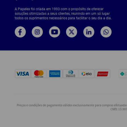
A Papelex foi criada em 1993 com o propósito de oferecer
soluções otimizadas a seus clientes, reunindo em um só lugar
todos os suprimentos necessários para facilitar o seu dia a dia.
Preços e condições de pagamento válidos exclusivamente para compras efetuadas n
CNPJ: 13.987