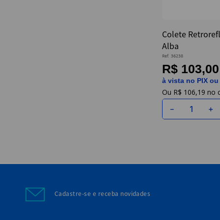
Colete Retroref
Alba
Ref.
36238
R$ 103,00
à vista no PIX ou
R$
106
,
19
－
＋
Cadastre-se e receba novidades