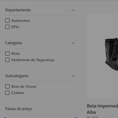
10
º
fita
Departamento
Automotivo
EPIs
Categoria
Moto
Vestimenta de Segurança
Subcategoria
Bota de Chuva
Coletes
Bota Impermeáv
Faixas de preço
Alba
Ref.
36233