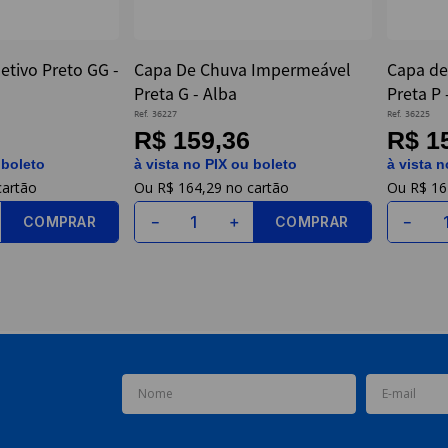
letivo Preto GG -
Capa De Chuva Impermeável
Capa de
Preta G - Alba
Preta P 
Ref.
36227
Ref.
36225
R$ 159,36
R$ 1
 boleto
à vista no PIX ou boleto
à vista n
R$
164
,
29
R$
16
COMPRAR
COMPRAR
－
＋
－