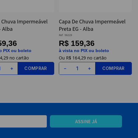
 Chuva Impermeável
Capa De Chuva Impermeável
- Alba
Preta EG - Alba
Ref.
36229
59,36
R$ 159,36
o PIX ou boleto
à vista no PIX ou boleto
4
,
29
R$
164
,
29
COMPRAR
COMPRAR
＋
－
＋
ASSINE JÁ