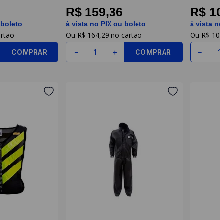
R$ 159,36
R$ 1
 boleto
à vista no PIX ou boleto
à vista n
R$
164
,
29
R$
10
COMPRAR
COMPRAR
－
＋
－