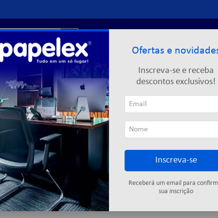
r?
Entre ou
cadastre-se
Ofertas e novidade
Limpeza
Informática
Descartáveis
Escolar
Inscreva-se e receba
descontos exclusivos!
Inscreva-se
Cartuchos
Fitas adesivas
Descartáveis
Colas
Elástic
Receberá um email para confirm
sua inscrição
8
produtos