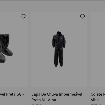
el Preta GG -
Capa De Chuva Impermeável
Colete R
Preta M - Alba
Alba
Ref.
36226
Ref.
36237