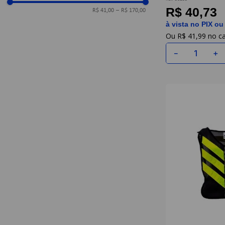
R$ 40,73
R$ 41,00
–
R$ 170,00
à vista no PIX ou
R$
41
,
99
－
＋