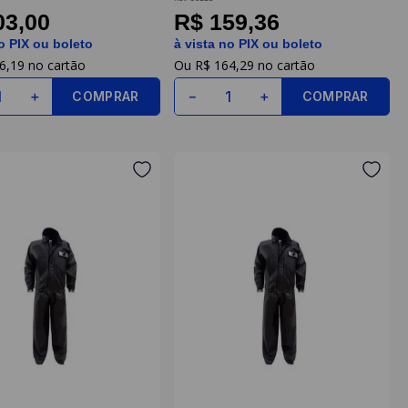
03,00
R$ 159,36
o PIX ou boleto
à vista no PIX ou boleto
6
,
19
R$
164
,
29
COMPRAR
COMPRAR
＋
－
＋