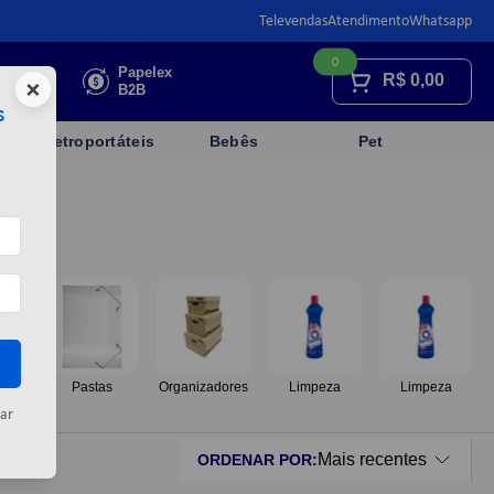
Televendas
Atendimento
Whatsapp
0
Faça sua
Papelex
R$
0,00
×
cotação
B2B
s
Eletroportáteis
Bebês
Pet
os
Pastas
Organizadores
Limpeza
Limpeza
ar
Mais recentes
ORDENAR POR