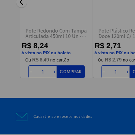
ENVIAR AVALIAÇÃO
m
Pote Redondo Com Tampa
Pote Plástico R
 30ml
Articulada 450ml 10 Un -
Doce 120ml C/ 1
Galvanotek
Galvanotek
R$ 8,24
R$ 2,71
à vista no PIX ou boleto
à vista no PIX ou b
R$
8
,
49
R$
2
,
79
RAR
COMPRAR
－
＋
－
＋
Cadastre-se e receba novidades