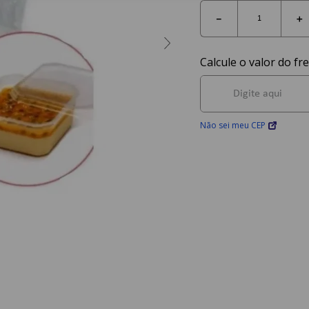
－
＋
Não sei meu CEP