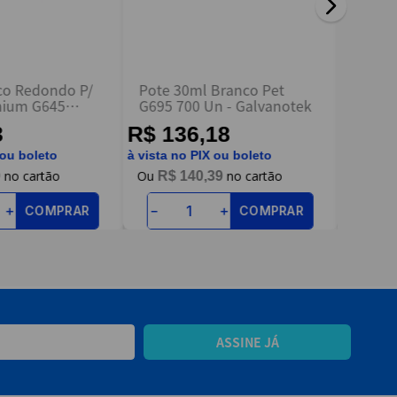
ico Redondo P/
Pote 30ml Branco Pet
Pote 
nium G645
G695 700 Un - Galvanotek
com T
00 - Galvanotek
Galva
3
R$ 136,18
R$ 1
 ou boleto
à vista no PIX ou boleto
à vista n
9
R$
140
,
39
R$
COMPRAR
COMPRAR
＋
－
＋
－
ASSINE JÁ