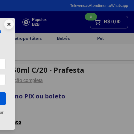
Televendas
Atendimento
Whatsapp
0
Faça sua
Papelex
R$
0,00
×
cotação
B2B
s
Eletroportáteis
Bebês
Pet
o 150ml C/20 - Prafesta
Descrição completa
vista no PIX ou boleto
artão
ar
celamento