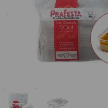
10
º
caderno