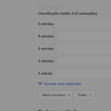
11,2 x 8,5 x 3,6cm;
☆
☆
☆
☆
☆
Imagens Meramente Ilustrativas.
Classificação média: 0
(0 avaliações)
5 estrelas
4 estrelas
3 estrelas
2 estrelas
1 estrela
Escreva uma avaliação
Mais recentes
Todos
Adicionar avaliação