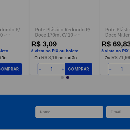
edondo P/
Pote Plástico Redondo P/
Pote Plást
0 -
Doce 170ml C/ 10 -
Doce Mille
Galvanotek
120ml C/ 3
R$ 3,09
R$ 69,8
oleto
à vista no PIX ou boleto
à vista no PIX
R$
3
,
19
R$
71
,
9
COMPRAR
COMPRAR
－
＋
－