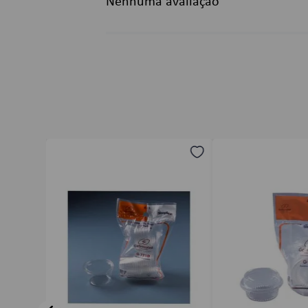
Nenhuma avaliação
Título
Avalie o produto de 1 a 5 estrelas
★
★
★
★
★
Seu nome
Endereço de email
Escreva uma avaliação