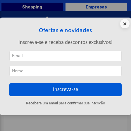
Shopping
Empresas
0
×
Ofertas e novidades
O que você deseja comprar?
Inscreva-se e receba descontos exclusivos!
TERMOS MAIS BUSCADOS
Impressão
Toner
Toner 11x Q6511x Preto 12000 Páginas - Hp
1
º
caneta
2
º
papel a4
3
º
papel toalha
Inscreva-se
4
º
marca texto
5
º
pasta
Receberá um email para confirmar sua inscrição
6
º
saco lixo
7
º
fita
8
º
papel higienico