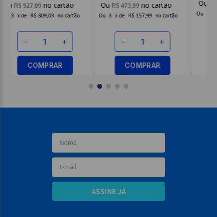
R$
473
,
99
R$
398
,
69
O
Ou
3
x
de
R$ 157,99
Ou
3
x
de
R$ 132,89
－
＋
－
＋
COMPRAR
COMPRAR
ASSINE JÁ