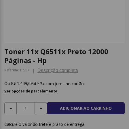
9
º
post it
10
º
caderno
Toner 11x Q6511x Preto 12000
Páginas - Hp
Referência
:
557
Descrição completa
R$
1
.
449
,
69
3
x com juros no cartão
Ver opções de parcelamento
ADICIONAR AO CARRINHO
－
＋