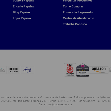
Sobre a Papelex
Perguntas Frequentes
Encarte Papelex
Como Comprar
Blog Papelex
Formas de Pagamento
Lojas Papelex
Central de Atendimento
Trabalhe Conosco
o site. As imagens dos produtos são meramente ilustrativas. Todos os preços e condições come
.222/0001-91 - Rua Castelo Branco, 213 – Penha - CEP: 21012-000 – Rio de Janeiro – RJ – SAC: (
E-mail:
sac@papelex.com.br