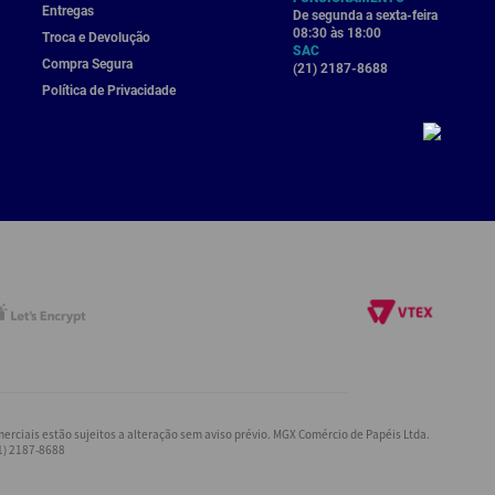
Entregas
De segunda a sexta-feira
08:30 às 18:00
Troca e Devolução
SAC
Compra Segura
(21) 2187-8688
Política de Privacidade
rciais estão sujeitos a alteração sem aviso prévio. MGX Comércio de Papéis Ltda.
21) 2187-8688