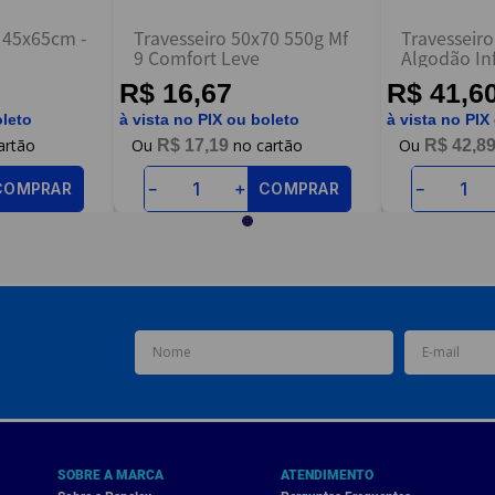
t 45x65cm -
Travesseiro 50x70 550g Mf
Travesseiro
9 Comfort Leve
Algodão Inf
R$ 16,67
R$ 41,6
oleto
à vista no PIX ou boleto
à vista no PIX
R$
17
,
19
R$
42
,
8
COMPRAR
COMPRAR
－
＋
－
SOBRE A MARCA
ATENDIMENTO