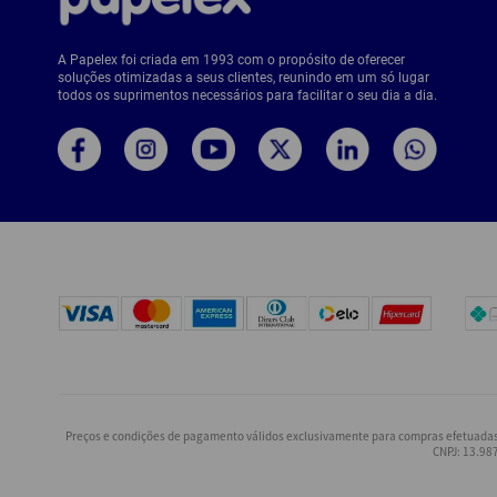
A Papelex foi criada em 1993 com o propósito de oferecer
soluções otimizadas a seus clientes, reunindo em um só lugar
todos os suprimentos necessários para facilitar o seu dia a dia.
Preços e condições de pagamento válidos exclusivamente para compras efetuadas n
CNPJ: 13.987