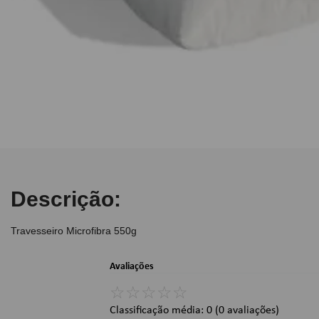
10
º
caderno
Descrição:
Travesseiro Microfibra 550g
Avaliações
☆
☆
☆
☆
☆
Classificação média: 0
(0 avaliações)