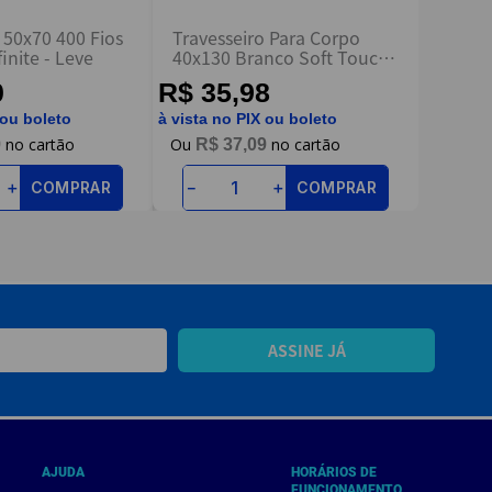
 50x70 400 Fios
Travesseiro Para Corpo
inite - Leve
40x130 Branco Soft Touch
- Arte Cazza
0
R$ 35,98
 ou boleto
à vista no PIX ou boleto
9
R$
37
,
09
COMPRAR
COMPRAR
＋
－
＋
ASSINE JÁ
AJUDA
HORÁRIOS DE
FUNCIONAMENTO