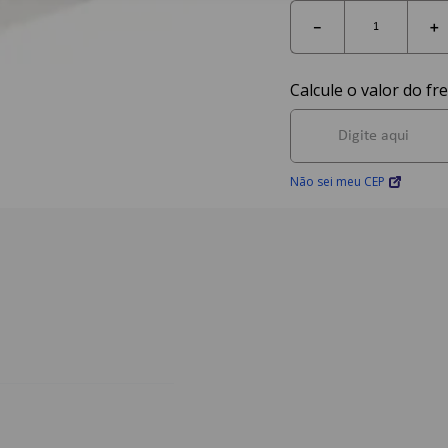
－
＋
Não sei meu CEP