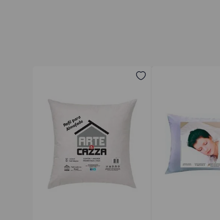
Avalie o produto de 1 a 5 estrelas
★
★
★
★
★
Seu nome
Endereço de email
Escreva uma avaliação
ENVIAR AVALIAÇÃO