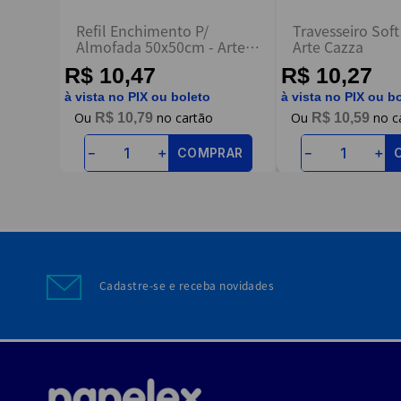
Refil Enchimento P/
Travesseiro Sof
Almofada 50x50cm - Arte e
Arte Cazza
Cazza
R$ 10,47
R$ 10,27
à vista no PIX ou boleto
à vista no PIX ou b
R$
10
,
79
R$
10
,
59
COMPRAR
－
＋
－
＋
Cadastre-se e receba novidades