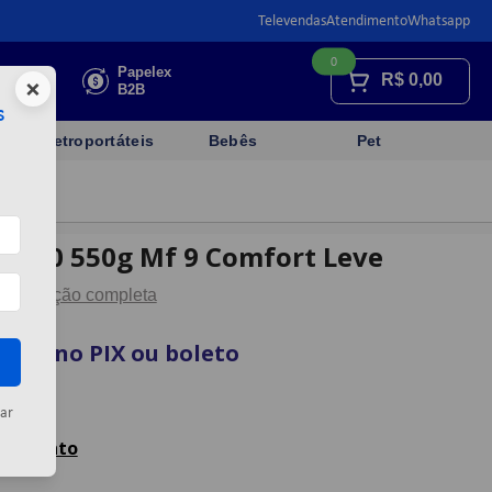
Televendas
Atendimento
Whatsapp
0
Faça sua
Papelex
R$
0,00
×
cotação
B2B
s
Eletroportáteis
Bebês
Pet
50x70 550g Mf 9 Comfort Leve
Descrição completa
vista no PIX ou boleto
artão
ar
celamento