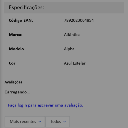
Dimensões:
Especificações:
Gramatura: 500g/m²;
Código EAN:
7892023064854
Largura (cm): 50,00;
Comprimento (cm): 80,00;
Peso: 0,25kg;
Marca:
Atlântica
Imagens Meramente Ilustrativas.
Modelo
Alpha
Cor
Azul Estelar
Avaliações
Carregando…
Faça login para escrever uma avaliação.
Mais recentes
Todos