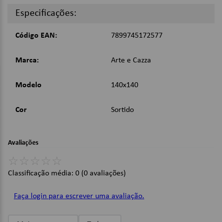
conforme a disponibilidade do estoque.
Especificações:
Dimensões:
Código EAN:
7899745172577
Tamanho: 1,40 x 1,40 m.
Marca:
Arte e Cazza
Imagens Meramente Ilustrativas.
Modelo
140x140
Cor
Sortido
Avaliações
☆
☆
☆
☆
☆
Classificação média: 0
(0 avaliações)
Faça login para escrever uma avaliação.