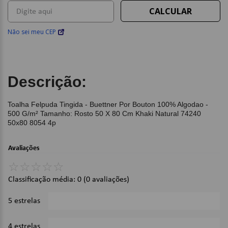
Não sei meu CEP
Descrição:
Toalha Felpuda Tingida - Buettner Por Bouton 100% Algodao -
500 G/m² Tamanho: Rosto 50 X 80 Cm Khaki Natural 74240
50x80 8054 4p
Avaliações
☆
☆
☆
☆
☆
Classificação média: 0
(0 avaliações)
5 estrelas
0%
4 estrelas
0%