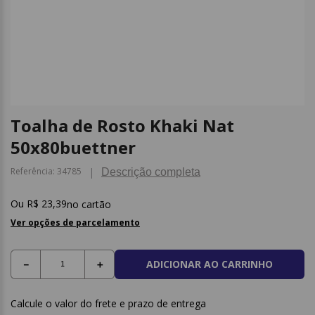
9
º
post it
10
º
caderno
Toalha de Rosto Khaki Nat
50x80buettner
Referência
:
34785
Descrição completa
R$
23
,
39
no cartão
Ver opções de parcelamento
ADICIONAR AO CARRINHO
－
＋