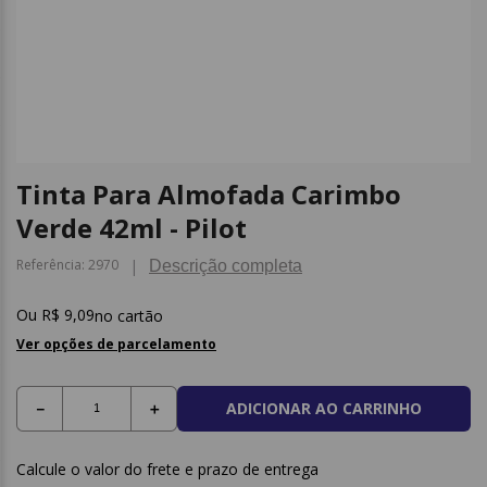
9
º
post it
10
º
caderno
Tinta Para Almofada Carimbo
Verde 42ml - Pilot
Referência
:
2970
Descrição completa
R$
9
,
09
no cartão
Ver opções de parcelamento
ADICIONAR AO CARRINHO
－
＋