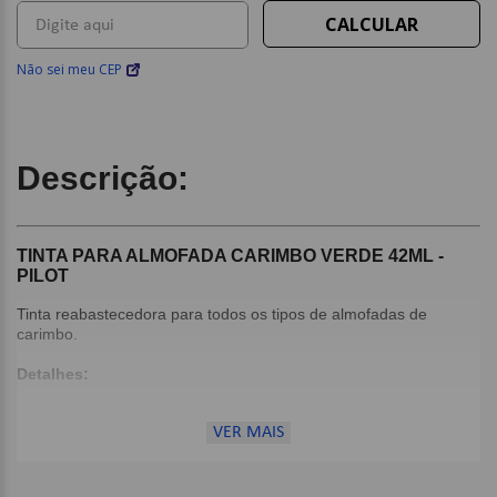
Não sei meu CEP
Descrição:
TINTA PARA ALMOFADA CARIMBO VERDE 42ML -
PILOT
Tinta reabastecedora para todos os tipos de almofadas de
carimbo.
Detalhes:
Ideal para reativar almofadas de carimbo;
Tinta à base de água;
VER MAIS
Cor: Verde;