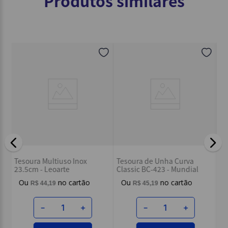
Produtos similares
Te
Tesoura Multiuso Inox
Tesoura de Unha Curva
Lâ
23.5cm - Leoarte
Classic BC-423 - Mundial
R$
44
,
19
R$
45
,
19
－
＋
－
＋