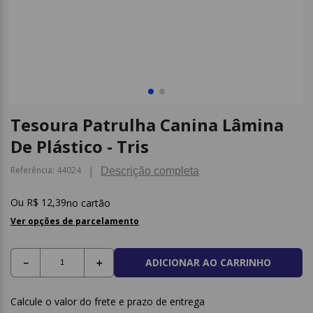
9
º
papel higienico
10
º
caderno
Tesoura Patrulha Canina Lâmina
De Plástico - Tris
Referência
:
44024
Descrição completa
R$
12
,
39
no cartão
Ver opções de parcelamento
ADICIONAR AO CARRINHO
－
＋