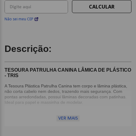
Não sei meu CEP
Descrição:
TESOURA PATRULHA CANINA LÂMICA DE PLÁSTICO
- TRIS
A Tesoura Plástica Patrulha Canina tem corpo e lâmina plástica,
não corta cabelo nem dedos, trazendo mais segurança. Com
pontas arredondadas, possui lâminas decoradas com patinhas.
Ideal para papel e massinha de modelar.
Detalhes:
VER MAIS
Ponta arredondada;
Corpo e lâmina plásticos;
Cor: Azul e Vermelho;