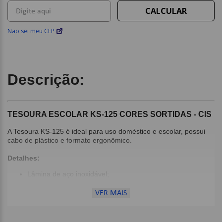
Não sei meu CEP
Descrição:
TESOURA ESCOLAR KS-125 CORES SORTIDAS - CIS
A Tesoura KS-125 é ideal para uso doméstico e escolar, possui
cabo de plástico e formato ergonômico.
Detalhes:
Lâmina de aço inoxidável;
Com régua;
Cores Sortidas - não é possível escolher a cor, enviamos
VER MAIS
conforme a disponibilidade do estoque;