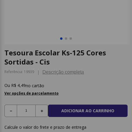
9
º
borracha
10
º
fita
Tesoura Escolar Ks-125 Cores
Sortidas - Cis
Referência
:
19939
Descrição completa
R$
4
,
49
no cartão
Ver opções de parcelamento
ADICIONAR AO CARRINHO
－
＋