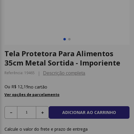
9
º
caderno
10
º
post it
Tela Protetora Para Alimentos
35cm Metal Sortida - Imporiente
Referência
:
19465
Descrição completa
R$
12
,
19
no cartão
Ver opções de parcelamento
ADICIONAR AO CARRINHO
－
＋