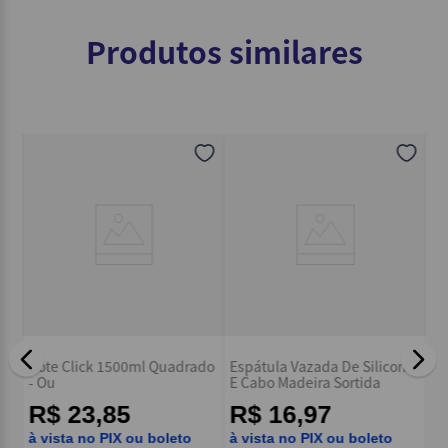
Produtos similares
Or
Pote Click 1500ml Quadrado
Espátula Vazada De Silicone
Re
- Ou
E Cabo Madeira Sortida
ew
R
R$ 23,85
R$ 16,97
à 
à vista no PIX ou boleto
à vista no PIX ou boleto