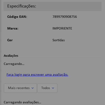
Cores Sortidas - não é possível escolher a cor, enviamos
Especificações:
conforme a disponibilidade do estoque;
Código EAN:
7899790908756
Dimensões:
Diâmetro: 35cm;
Marca:
IMPORIENTE
Altura: 14cm;
Imagens Meramente Ilustrativas.
Cor
Sortidas
Avaliações
Carregando…
Faça login para escrever uma avaliação.
Mais recentes
Todos
Carregando avaliações…