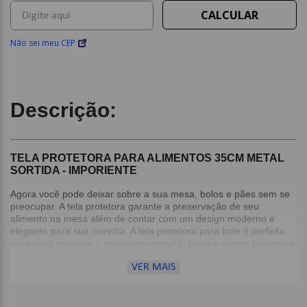
Não sei meu CEP
Descrição:
TELA PROTETORA PARA ALIMENTOS 35CM METAL
SORTIDA - IMPORIENTE
Agora você pode deixar sobre a sua mesa, bolos e pães sem se
preocupar. A tela protetora garante a preservação de seu
alimento na mesa além de contar com um design moderno e
elegante para sua cozinha. A tela protetora para bolo é perfeita
para você proteger o prato com comida, bolos e outros alimentos
contra os insetos e da poeira.
VER MAIS
Detalhes:
Material: Metal;