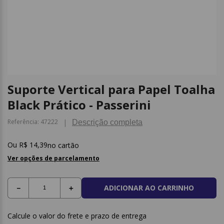
9
º
papel higienico
10
º
caderno
Suporte Vertical para Papel Toalha
Black Prático - Passerini
Referência
:
47222
Descrição completa
R$
14
,
39
no cartão
Ver opções de parcelamento
ADICIONAR AO CARRINHO
－
＋