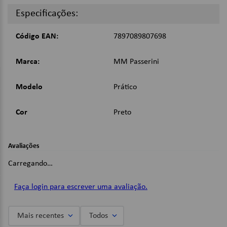
Especificações:
Dimensões:
Código EAN:
7897089807698
A x L x C: 15 x 13,5 x 31 cm;
Peso: 150g.
Marca:
MM Passerini
Imagens Meramente Ilustrativas.
Modelo
Prático
Cor
Preto
Avaliações
Carregando…
Faça login para escrever uma avaliação.
Mais recentes
Todos