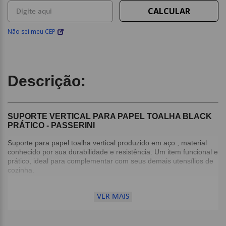
Não sei meu CEP
Descrição:
SUPORTE VERTICAL PARA PAPEL TOALHA BLACK
PRÁTICO - PASSERINI
Suporte para papel toalha vertical produzido em aço , material
conhecido por sua durabilidade e resistência. Um item funcional e
prático, ideal para complementar com seus demais utensílios de
cozinha.
Observação: O rolo não acompanha o produto.
VER MAIS
Detalhes:
Material: Aço com pintura epóxi preta .