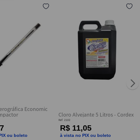
erográfica Economic
ompactor
Cloro Alvejante 5 Litros - Cordex
Ref.
2102
7
R$ 11,05
PIX ou boleto
à vista no PIX ou boleto