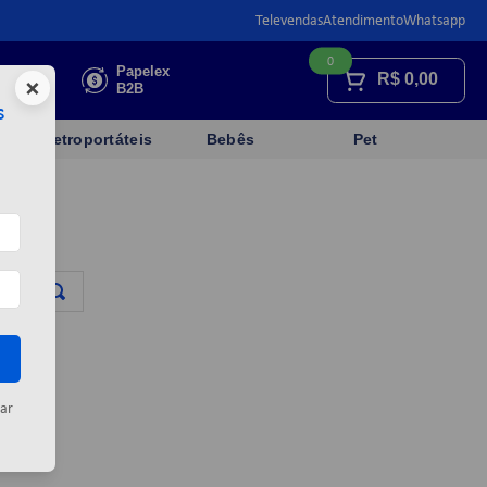
Televendas
Atendimento
Whatsapp
0
Faça sua
Papelex
R$
0,00
×
cotação
B2B
s
Eletroportáteis
Bebês
Pet
a
ar