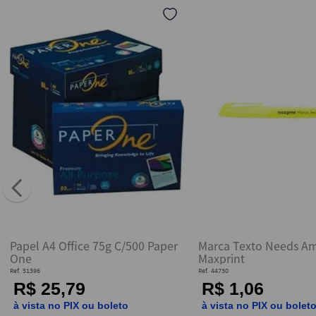
10
º
caderno
Papel A4 Office 75g C/500 Paper
Marca Texto Needs Am
One
Maxprint
Ref.
51396
Ref.
44730
R$ 25,79
R$ 1,06
à vista no PIX ou boleto
à vista no PIX ou bolet