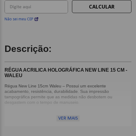
Não sei meu CEP
Descrição:
RÉGUA ACRILICA HOLOGRÁFICA NEW LINE 15 CM -
WALEU
Régua New Line 15cm Waleu – Possui um excelente
acabamento, resistência, durabilidade. Sua impressão
tampográfica permite que as medidas não desbotem ou
desgastem com o tempo de manuseio.
A régua é desenvolvida em poliestireno e possui 3mm de
VER MAIS
espessura. Toda a nossa linha de régua escolar e possui
certificação do INMETRO, atendendo todas as normas de
segurança do órgão.