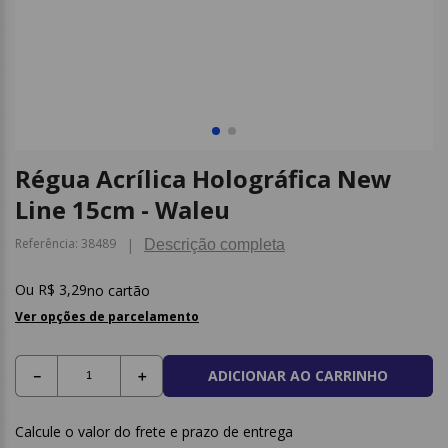
9
º
caderno
10
º
post it
Régua Acrílica Holográfica New
Line 15cm - Waleu
Referência
:
38489
Descrição completa
R$
3
,
29
no cartão
Ver opções de parcelamento
ADICIONAR AO CARRINHO
－
＋