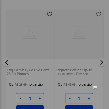
pel
Et
Etiq Cd25b P/ Cd Dvd Carta
Etiqueta Bobina Slp-srl
 -
C 
25 Fls Pimaco
54x101mm - Pimaco
R$
28
,
69
R$
43
,
09
－
＋
－
＋