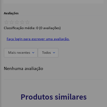
Quantidade: 5 folhas | 150 etiquetas;
Cor: Transparente;
Avaliações
Dimensões:
☆
☆
☆
☆
☆
14,5mm;
Classificação média: 0
(0 avaliações)
Imagens Meramente Ilustrativas.
Faça login para escrever uma avaliação.
Mais recentes
Todos
Nenhuma avaliação
Produtos similares