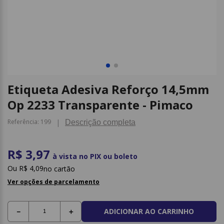
9
º
caderno
10
º
post it
Etiqueta Adesiva Reforço 14,5mm
Op 2233 Transparente - Pimaco
Referência
:
199
Descrição completa
R$ 3,97
à vista no PIX ou boleto
R$
4
,
09
no cartão
Ver opções de parcelamento
ADICIONAR AO CARRINHO
－
＋