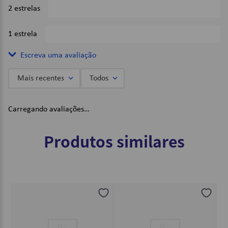
2 estrelas
0%
1 estrela
0%
Escreva uma avaliação
Mais recentes
Todos
Adicionar avaliação
Carregando avaliações…
Título
Produtos similares
Avalie o produto de 1 a 5 estrelas
★
★
★
★
★
Seu nome