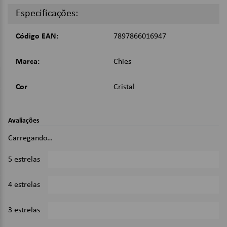
Cor: Cristal;
Especificações:
Dimensões:
Código EAN:
7897866016947
21 x 30cm;
Marca:
Chies
Imagens Meramente Ilustrativas.
Cor
Cristal
Avaliações
Carregando…
5 estrelas
0%
4 estrelas
0%
3 estrelas
0%