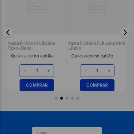
Endereço de email
Escreva uma avaliação
Pa
ni
Pasta Fichário Full Color
Pasta Fichário Full Color Pink
- 
Roxo - Dello
- Dello
R$
26
,
99
R$
26
,
99
ENVIAR AVALIAÇÃO
－
＋
－
＋
COMPRAR
COMPRAR