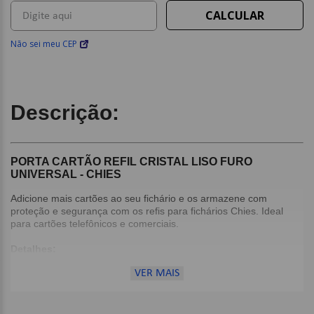
Não sei meu CEP
Descrição:
PORTA CARTÃO REFIL CRISTAL LISO FURO
UNIVERSAL - CHIES
Adicione mais cartões ao seu fichário e os armazene com
proteção e segurança com os refis para fichários Chies. Ideal
para cartões telefônicos e comerciais.
Detalhes:
Antirreflexo;
VER MAIS
Com furos laterais;
Todo tipo de arquivos 2,3 ou 4 argolas;
Produzido com Plástico especial (Polipropileno - Cristal);