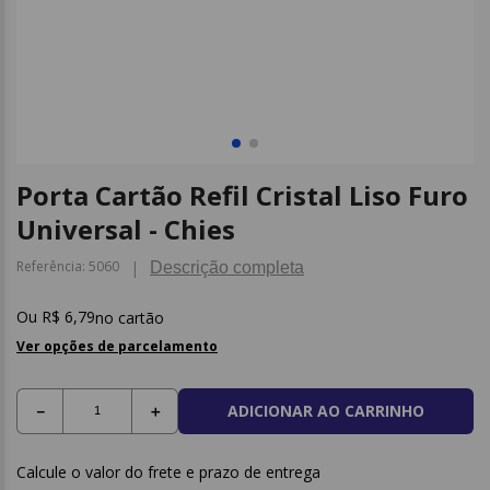
9
º
post it
10
º
caderno
Porta Cartão Refil Cristal Liso Furo
Universal - Chies
Referência
:
5060
Descrição completa
R$
6
,
79
no cartão
Ver opções de parcelamento
ADICIONAR AO CARRINHO
－
＋