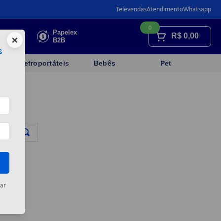
Televendas
Atendimento
Whatsapp
0
Faça sua
Papelex
R$
0,00
×
cotação
B2B
s
Eletroportáteis
Bebês
Pet
a
ar