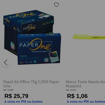
10
º
fita
Papel A4 Office 75g C/500 Paper
Marca Texto Needs Am
One
Maxprint
Ref.
51396
Ref.
44730
R$ 25,79
R$ 1,06
à vista no PIX ou boleto
à vista no PIX ou bolet