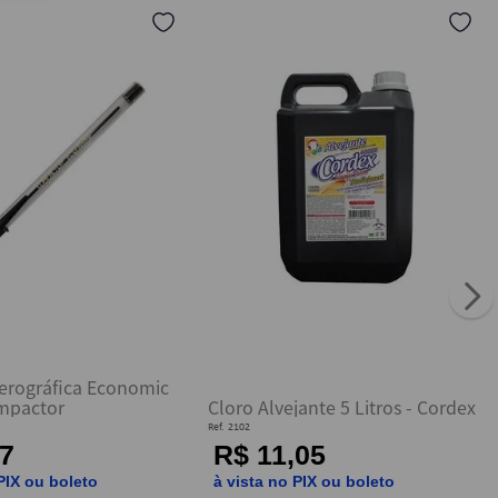
erográfica Economic
ompactor
Cloro Alvejante 5 Litros - Cordex
Ref.
2102
7
R$ 11,05
PIX ou boleto
à vista no PIX ou boleto