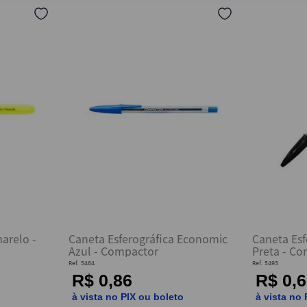
4
º
marca texto
5
º
saco lixo
6
º
pasta
7
º
post it
8
º
papel higienico
9
º
borracha
10
º
fita
arelo -
Caneta Esferográfica Economic
Caneta Esf
Azul - Compactor
Preta - C
Ref.
5464
Ref.
5493
R$ 0,86
R$ 0,6
o
à vista no PIX ou boleto
à vista no 