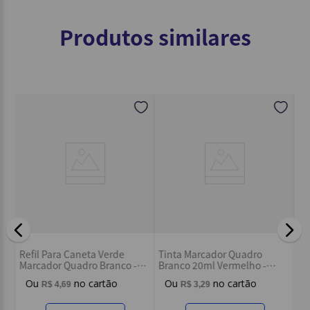
Produtos similares
Re
Refil Para Caneta Verde
Tinta Marcador Quadro
Ma
Marcador Quadro Branco -
Branco 20ml Vermelho -
Pi
Pilot
Onda
R$
4
,
69
R$
3
,
29