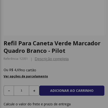
9
º
post it
10
º
caderno
Refil Para Caneta Verde Marcador
Quadro Branco - Pilot
Referência
:
12351
Descrição completa
R$
4
,
69
no cartão
Ver opções de parcelamento
ADICIONAR AO CARRINHO
－
＋