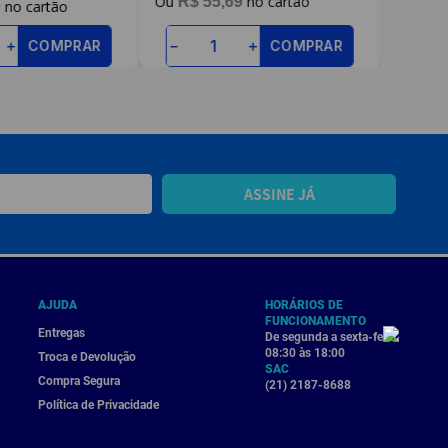
R$
55
,
69
R$
9
COMPRAR
COMPRAR
－
＋
－
＋
ASSINE JÁ
AJUDA
HORÁRIOS DE
FUNCIONAMENTO
Entregas
De segunda a sexta-feira
08:30 às 18:00
Troca e Devolução
SAC
Compra Segura
(21) 2187-8688
Política de Privacidade