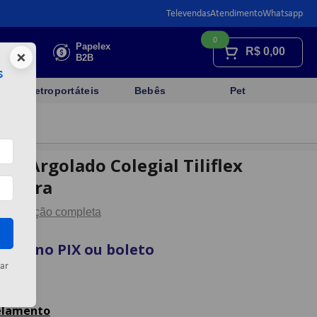
Televendas
Atendimento
Whatsapp
0
Faça sua
Papelex
R$
0,00
×
cotação
B2B
s
Eletroportáteis
Bebês
Pet
rno Argolado Colegial Tiliflex
Tilibra
Descrição completa
vista no PIX ou boleto
ar
artão
celamento