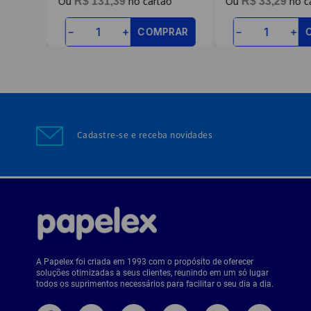
R$
131
,
39
R$
33
,
29
RAR
COMPRAR
－
＋
－
＋
Cadastre-se e receba novidades
A Papelex foi criada em 1993 com o propósito de oferecer
soluções otimizadas a seus clientes, reunindo em um só lugar
todos os suprimentos necessários para facilitar o seu dia a dia.