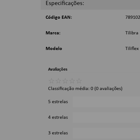
Especificações:
Imagens Meramente Ilustrativas.
Código EAN:
78910
Marca:
Tilibra
Modelo
Tiliflex
Avaliações
☆
☆
☆
☆
☆
Classificação média: 0
(0 avaliações)
5 estrelas
4 estrelas
3 estrelas