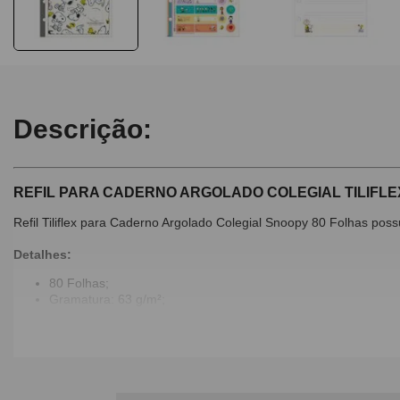
Descrição:
REFIL PARA CADERNO ARGOLADO COLEGIAL TILIFLEX
Refil Tiliflex para Caderno Argolado Colegial Snoopy 80 Folhas poss
Detalhes:
80 Folhas;
Gramatura: 63 g/m²;
Acompanha folha de adesivos.
Dimensões:
177mm x 240mm.