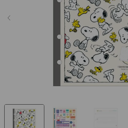
10
º
post it