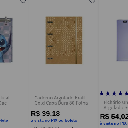
★
★
★
★
tical
Caderno Argolado Kraft
Fichário Un
 Dac
Gold Capa Dura 80 Folhas
Argolado 
Sortido - Jandaia
Estojo Lilás
R$ 39,18
R$ 54,0
oleto
à vista no PIX ou boleto
à vista no PIX