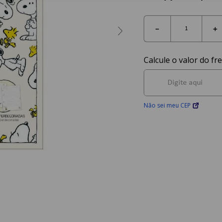
－
＋
Não sei meu CEP