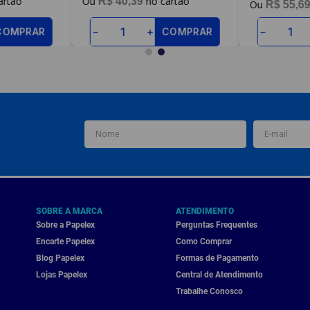
R$
40
,
39
R$
55
,
6
COMPRAR
COMPRAR
－
＋
－
SOBRE A MARCA
ATENDIMENTO
Sobre a Papelex
Perguntas Frequentes
Encarte Papelex
Como Comprar
Blog Papelex
Formas de Pagamento
Lojas Papelex
Central de Atendimento
Trabalhe Conosco