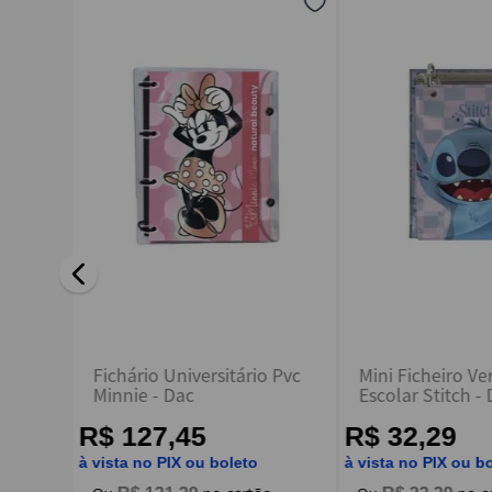
Endereço de email
Escreva uma avaliação
ENVIAR AVALIAÇÃO
Fichário Universitário Pvc
Mini Ficheiro Ver
o
Minnie - Dac
Escolar Stitch -
R$ 127,45
R$ 32,29
à vista no PIX ou boleto
à vista no PIX ou b