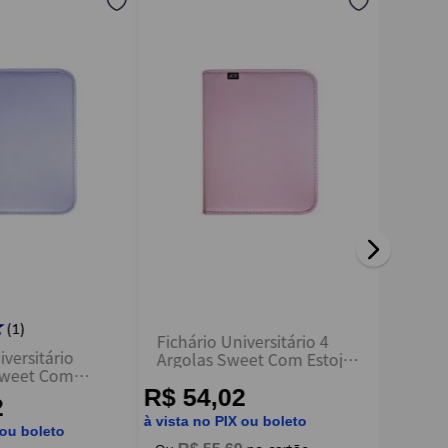
★
(
1
)
Fichário Universitário 4
Refil 
iversitário
Argolas Sweet Com Estojo
Univers
Sweet Com
Rosa - Acp
Pautad
 - Acp
R$ 54,02
R$ 1
2
à vista no PIX ou boleto
à vista n
 ou boleto