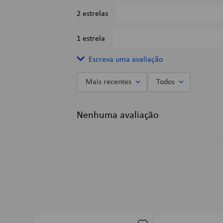
2 estrelas
1 estrela
Escreva uma avaliação
Mais recentes
Todos
Adicionar avaliação
Nenhuma avaliação
Título
Avalie o produto de 1 a 5 estrelas
★
★
★
★
★
Seu nome