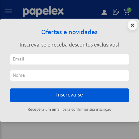
Shopping
Empresas
0
×
Ofertas e novidades
O que você deseja comprar?
Inscreva-se e receba descontos exclusivos!
Desculpe, a página não foi encontrada
O que você está buscando?
Inscreva-se
Os Mais Vendidos
Receberá um email para confirmar sua inscrição