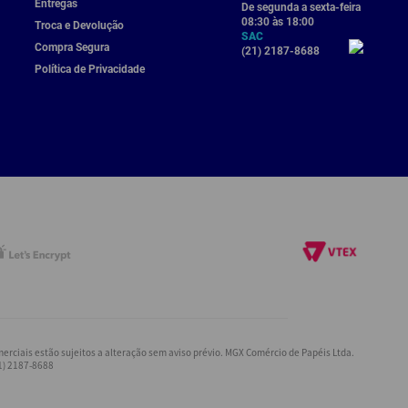
Entregas
De segunda a sexta-feira
08:30 às 18:00
Troca e Devolução
SAC
Compra Segura
(21) 2187-8688
Política de Privacidade
rciais estão sujeitos a alteração sem aviso prévio. MGX Comércio de Papéis Ltda.
21) 2187-8688