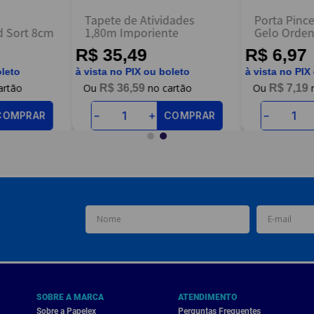
a
Tapete de Atividades
Porta Pinc
d Sort 8cm
1,80m Imporiente
Gelo Orde
R$ 35,49
R$ 6,97
oleto
à vista no PIX ou boleto
à vista no PIX
R$
36
,
59
R$
7
,
19
COMPRAR
COMPRAR
－
＋
－
SOBRE A MARCA
ATENDIMENTO
Sobre a Papelex
Perguntas Frequentes