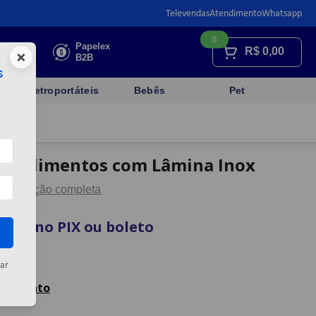
Televendas
Atendimento
Whatsapp
0
Faça sua
Papelex
R$
0,00
×
cotação
B2B
s
Eletroportáteis
Bebês
Pet
de Alimentos com Lâmina Inox
Descrição completa
vista no PIX ou boleto
artão
ar
celamento