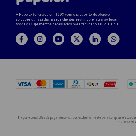
A Papelex foi criada em 1993 com o propósito de oferecer
soluções otimizadas a seus clientes, reunindo em um só lugar
todos os suprimentos necessários para facilitar o seu dia a dia.
Preços e condições de pagamento válidos exclusivamente para compras efetuadas n
CNPJ: 13.987