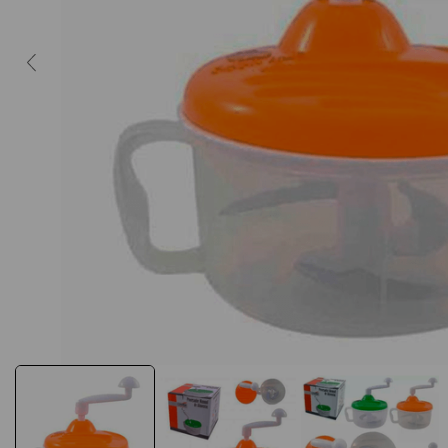
10
º
caderno