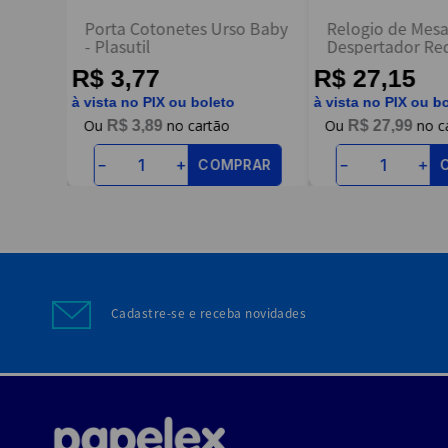
dro
Porta Cotonetes Urso Baby
Relogio de Mes
redo
- Plasutil
Despertador Re
R$ 3,77
R$ 27,15
à vista no PIX ou boleto
à vista no PIX ou b
R$
3
,
89
R$
27
,
99
RAR
COMPRAR
－
＋
－
＋
Cadastre-se e receba novidades