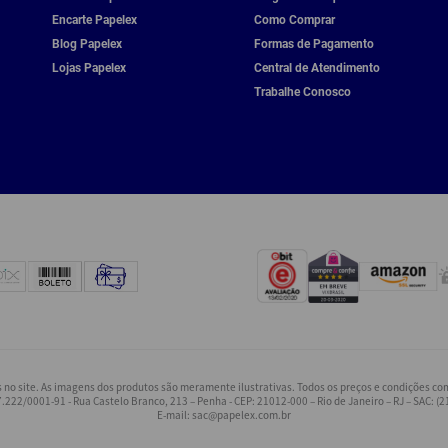
Encarte Papelex
Como Comprar
Blog Papelex
Formas de Pagamento
Lojas Papelex
Central de Atendimento
Trabalhe Conosco
o site. As imagens dos produtos são meramente ilustrativas. Todos os preços e condições come
.222/0001-91 - Rua Castelo Branco, 213 – Penha - CEP: 21012-000 – Rio de Janeiro – RJ – SAC: (
E-mail:
sac@papelex.com.br