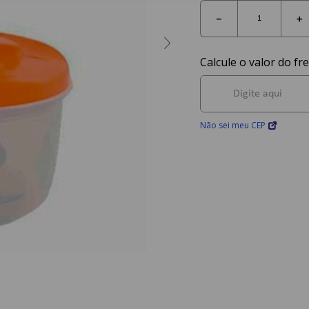
－
＋
Não sei meu CEP