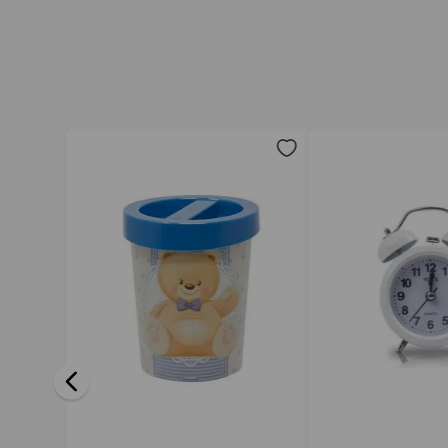
Avalie o produto de 1 a 5 estrelas
★
★
★
★
★
Seu nome
Endereço de email
Escreva uma avaliação
ENVIAR AVALIAÇÃO