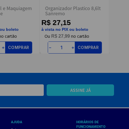
el e Maquiagem
Organizador Plastico 8,6lt
Espum
ne
Sanremo
30cm -
R$ 27,15
R$ 1
 ou boleto
à vista no PIX ou boleto
à vista n
R$
27
,
99
R$
COMPRAR
COMPRAR
＋
－
＋
－
ASSINE JÁ
AJUDA
HORÁRIOS DE
FUNCIONAMENTO