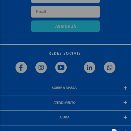
ASSINE JÁ
REDES SOCIAIS
+
SOBRE A MARCA
Sobre a papelex
+
ATENDIMENTO
Encarte Papelex
Blog Papelex
Perguntas Frequentes
+
Lojas Papelex
AJUDA
Como Comprar
Formas de Pagamento
Meus Pedidos