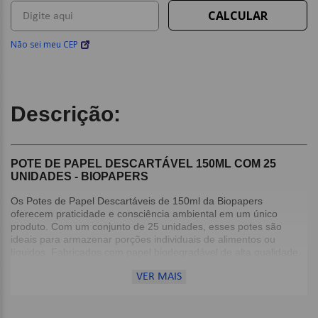
Não sei meu CEP
Descrição:
POTE DE PAPEL DESCARTÁVEL 150ML COM 25
UNIDADES - BIOPAPERS
Os Potes de Papel Descartáveis de 150ml da Biopapers
oferecem praticidade e consciência ambiental em um único
produto. Com um conjunto de 25 unidades, esses potes são
ideais para armazenar porções individuais de alimentos ou
líquidos. Fabricados com papel biodegradável de alta qualidade,
proveniente de fontes renováveis, são uma escolha sustentável
VER MAIS
em comparação aos tradicionais recipientes de plástico.
Detalhes: