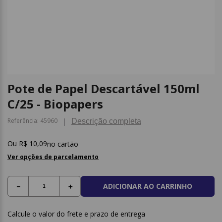
9
º
papel higienico
10
º
caderno
Pote de Papel Descartável 150ml
C/25 - Biopapers
Referência
:
45960
Descrição completa
R$
10
,
09
no cartão
Ver opções de parcelamento
ADICIONAR AO CARRINHO
－
＋