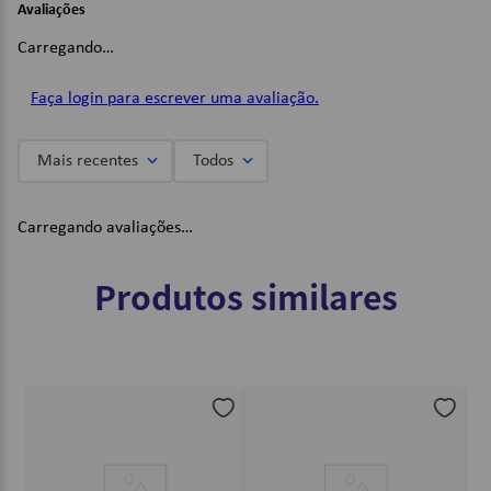
Ideal para eventos, festas e montagem de marmitas;
Avaliações
Não há uso de plástico em sua composição;
Pacote com 25 unidades;
Carregando…
Não contém tampa;
Capacidade: 150ml.
Faça login para escrever uma avaliação.
Imagens Meramente Ilustrativas.
Mais recentes
Todos
Carregando avaliações…
Produtos similares