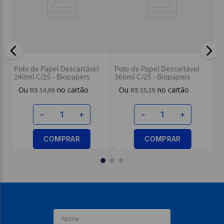
Pote de Papel D
apel Descartável
Pote de Papel Descartável
480ml C/25 - Bi
25 - Biopapers
360ml C/25 - Biopapers
R$
18
,
89
4
,
09
R$
15
,
19
－
－
＋
－
＋
COMP
COMPRAR
COMPRAR