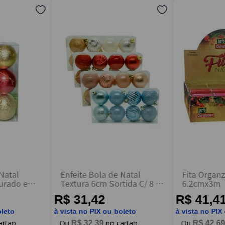
 Natal
Enfeite Bola de Natal
Fita Organz
urado e
Textura 6cm Sortida C/ 8 -
6.2cmx3m
 Wincy
Wincy
R$ 31,42
R$ 41,4
oleto
à vista no PIX ou boleto
à vista no PIX
R$
32
,
39
R$
42
,
6