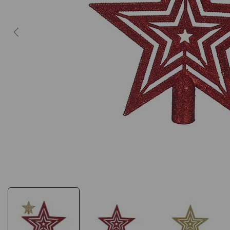
10
º
caderno