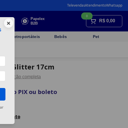
Televendas
Atendimento
Whatsapp
0
Faça sua
Papelex
R$
0,00
×
cotação
B2B
s
Eletroportáteis
Bebês
Pet
ela Glitter 17cm
Descrição completa
sta no PIX ou boleto
rtão
ar
celamento