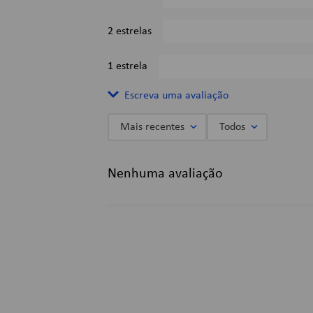
2 estrelas
1 estrela
Escreva uma avaliação
Mais recentes
Todos
Adicionar avaliação
Nenhuma avaliação
Título
Avalie o produto de 1 a 5 estrelas
★
★
★
★
★
Seu nome