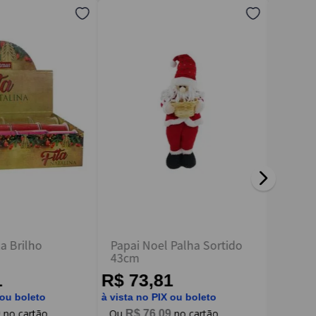
a Brilho
Papai Noel Palha Sortido
Caixa 
43cm
6cm 2
1
R$ 73,81
R$ 7
 ou boleto
à vista no PIX ou boleto
à vista n
9
R$
76
,
09
R$