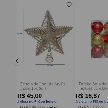
Endereço de email
Escreva uma avaliação
ENVIAR AVALIAÇÃO
Estrela de Pont de Arv Pt
Enfeite Bola de
32cm 1pc Sort
Textura 6cm Do
Vermelho C/ 6 -
R$ 45,00
R$ 16,87
à vista no PIX ou boleto
à vista no PIX ou b
R$
46
,
39
R$
17
,
39