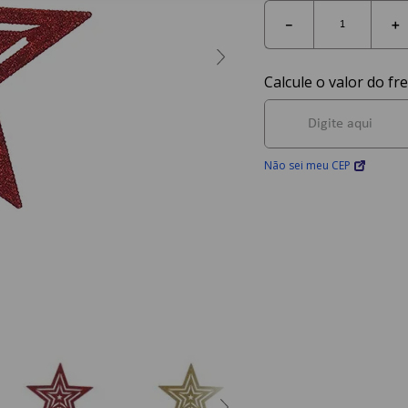
－
＋
Não sei meu CEP