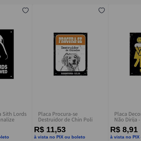
a Sith Lords
Placa Procura-se
Placa Deco
inalize
Destruidor de Chin Poli
Não Dirija -
R$ 11,53
R$ 8,91
oleto
à vista no PIX ou boleto
à vista no PIX