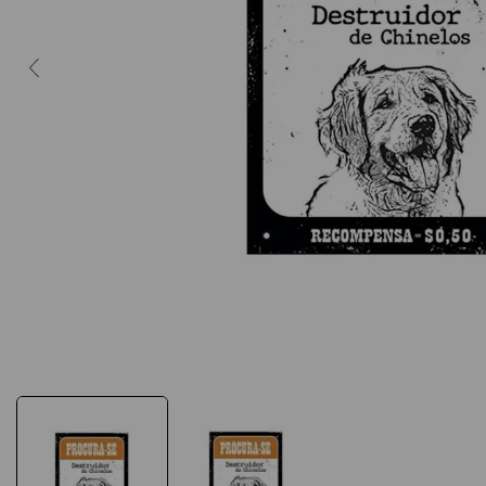
10
º
caderno