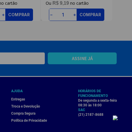
R$
9
,
19
COMPRAR
COMPRAR
＋
－
＋
ASSINE JÁ
AJUDA
HORÁRIOS DE
FUNCIONAMENTO
Entregas
De segunda a sexta-feira
08:30 às 18:00
Troca e Devolução
SAC
Compra Segura
(21) 2187-8688
Política de Privacidade