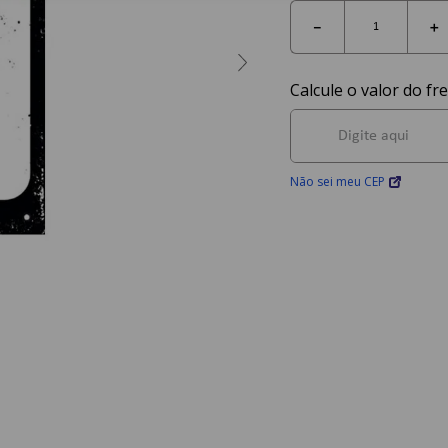
－
＋
Não sei meu CEP