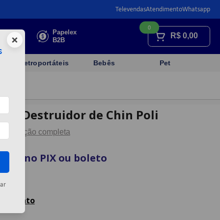
Televendas
Atendimento
Whatsapp
0
Faça sua
Papelex
R$
0,00
×
cotação
B2B
s
Eletroportáteis
Bebês
Pet
-se Destruidor de Chin Poli
Descrição completa
vista no PIX ou boleto
artão
ar
celamento