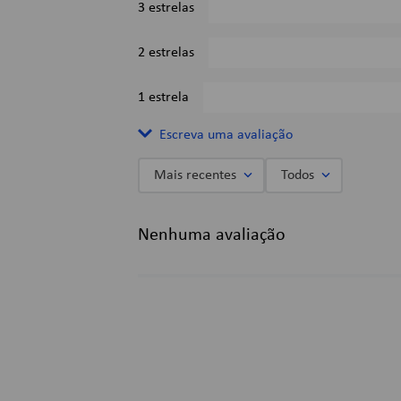
3 estrelas
2 estrelas
1 estrela
Escreva uma avaliação
Mais recentes
Todos
Adicionar avaliação
Nenhuma avaliação
Título
Avalie o produto de 1 a 5 estrelas
★
★
★
★
★
Seu nome