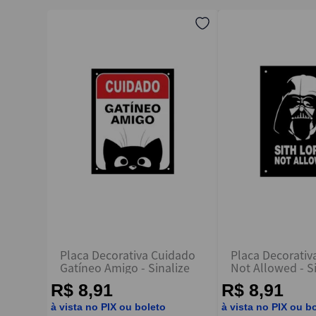
Endereço de email
Escreva uma avaliação
ENVIAR AVALIAÇÃO
Placa Decorativa Cuidado
Placa Decorativ
Gatíneo Amigo - Sinalize
Not Allowed - S
R$ 8,91
R$ 8,91
à vista no PIX ou boleto
à vista no PIX ou b