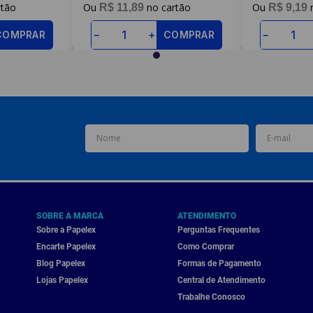
R$
11
,
89
R$
9
,
19
COMPRAR
COMPRAR
－
＋
－
SOBRE A MARCA
ATENDIMENTO
Sobre a Papelex
Perguntas Frequentes
Encarte Papelex
Como Comprar
Blog Papelex
Formas de Pagamento
Lojas Papelex
Central de Atendimento
Trabalhe Conosco