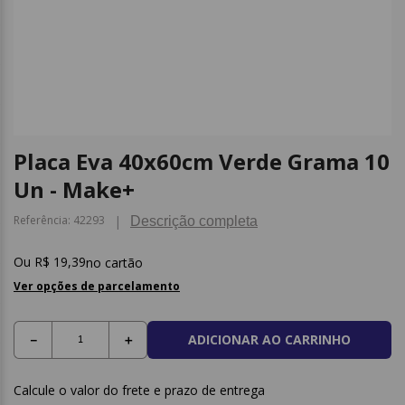
9
º
borracha
10
º
fita
Placa Eva 40x60cm Verde Grama 10
Un - Make+
Referência
:
42293
Descrição completa
R$
19
,
39
no cartão
Ver opções de parcelamento
ADICIONAR AO CARRINHO
－
＋