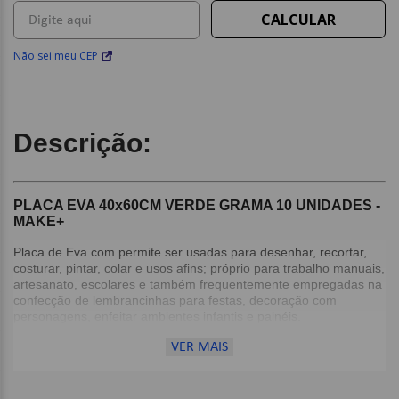
Não sei meu CEP
Descrição:
PLACA EVA 40x60CM VERDE GRAMA 10 UNIDADES -
MAKE+
Placa de Eva com permite ser usadas para desenhar, recortar,
costurar, pintar, colar e usos afins; próprio para trabalho manuais,
artesanato, escolares e também frequentemente empregadas na
confecção de lembrancinhas para festas, decoração com
personagens, enfeitar ambientes infantis e painéis.
VER MAIS
Detalhes:
Pacote com 10 unidades;
Cor: Verde Grama;