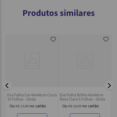
Título
Produtos similares
Avalie o produto de 1 a 5 estrelas
★
★
★
★
★
Seu nome
Endereço de email
Escreva uma avaliação
Ev
Eva Folha Cor 40x48cm Cinza
Eva Folha Brilho 40x48cm
Ma
10 Folhas - Onda
Rosa Claro 5 Folhas - Onda
R$
13
,
89
R$
16
,
09
ENVIAR AVALIAÇÃO