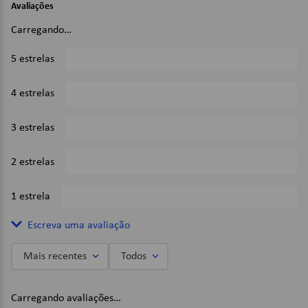
Avaliações
Dimensões:
Carregando…
40 x 60cm;
5 estrelas
0%
Imagens Meramente Ilustrativas.
4 estrelas
0%
3 estrelas
0%
2 estrelas
0%
1 estrela
0%
Escreva uma avaliação
Mais recentes
Todos
Adicionar avaliação
Carregando avaliações…