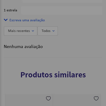
1 estrela
0%
Escreva uma avaliação
Mais recentes
Todos
Adicionar avaliação
Nenhuma avaliação
Título
Avalie o produto de 1 a 5 estrelas
Produtos similares
★
★
★
★
★
Seu nome
Endereço de email