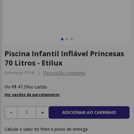
9
º
borracha
10
º
fita
Piscina Infantil Inflável Princesas
70 Litros - Etilux
Referência
:
31148
Descrição completa
R$
47
,
29
no cartão
Ver opções de parcelamento
ADICIONAR AO CARRINHO
－
＋