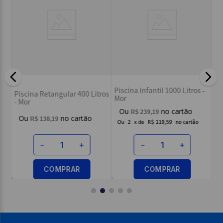
Escreva uma avaliação
Pi
Piscina Infantil 1000 Litros -
L 3
Piscina Retangular 400 Litros
Av
Mor
ENVIAR AVALIAÇÃO
- Mor
R$
239
,
19
R$
138
,
19
Ou
2
x
de
R$ 119,59
－
＋
－
＋
COMPRAR
COMPRAR