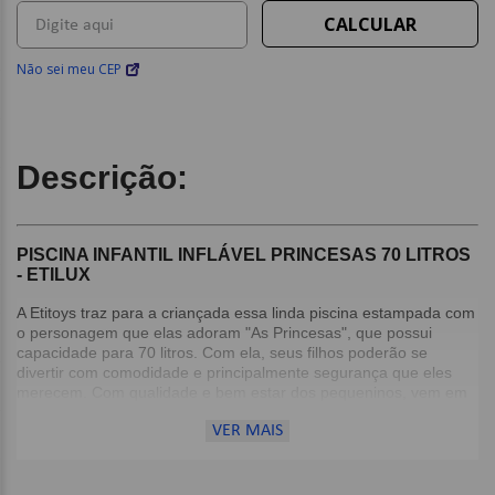
Não sei meu CEP
Descrição:
PISCINA INFANTIL INFLÁVEL PRINCESAS 70 LITROS
- ETILUX
A Etitoys traz para a criançada essa linda piscina estampada com
o personagem que elas adoram "As Princesas", que possui
capacidade para 70 litros. Com ela, seus filhos poderão se
divertir com comodidade e principalmente segurança que eles
merecem. Com qualidade e bem estar dos pequeninos, vem em
primeiro lugar, verdadeiro sucesso que irá deixar os momentos
VER MAIS
de lazer muito mais divertidos. Possui selo de segurança do
INMETRO.
Atenção